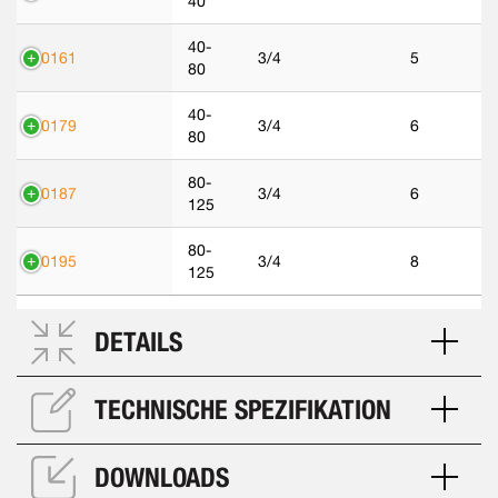
40
40-
50161
3/4
5
80
40-
50179
3/4
6
80
80-
50187
3/4
6
125
80-
50195
3/4
8
125
DETAILS
TECHNISCHE SPEZIFIKATION
DOWNLOADS