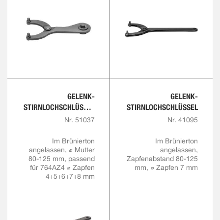
GELENK-
GELENK-
STIRNLOCHSCHLÜSSEL
STIRNLOCHSCHLÜSSEL
, GEKRÖPFT
Nr. 51037
Nr. 41095
Im Brünierton
Im Brünierton
angelassen, ⌀ Mutter
angelassen,
80-125 mm, passend
Zapfenabstand 80-125
für 764AZ4 ⌀ Zapfen
mm, ⌀ Zapfen 7 mm
4+5+6+7+8 mm