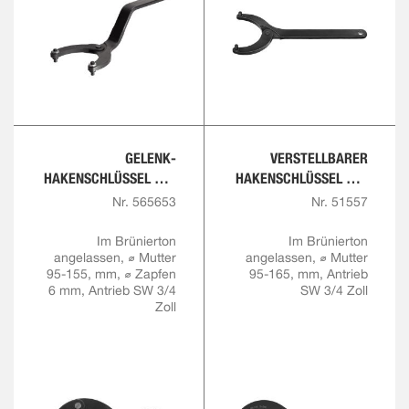
GELENK-
VERSTELLBARER
HAKENSCHLÜSSEL MIT
HAKENSCHLÜSSEL MIT
ZAPFEN UND
NASE UND AUFNAHME
Nr. 565653
Nr. 51557
AUFNAHME FÜR
FÜR
DREHMOMENTSCHLÜS
DREHMOMENTSCHLÜS
Im Brünierton
Im Brünierton
angelassen, ⌀ Mutter
SEL
angelassen, ⌀ Mutter
SEL
95-155, mm, ⌀ Zapfen
95-165, mm, Antrieb
6 mm, Antrieb SW 3/4
SW 3/4 Zoll
Zoll