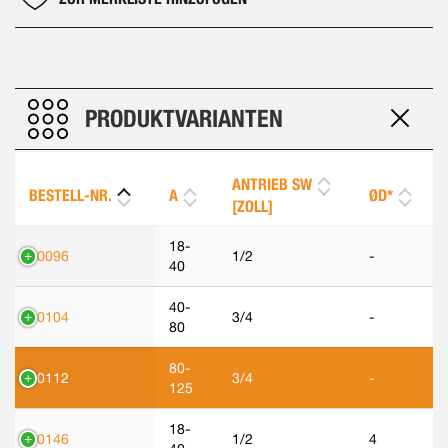
PRODUKTVARIANTEN
ANTRIEB SW
BESTELL-NR.
A
ØD*
[ZOLL]
18-
50096
1/2
-
40
40-
50104
3/4
-
80
80-
50112
3/4
-
125
18-
50146
1/2
4