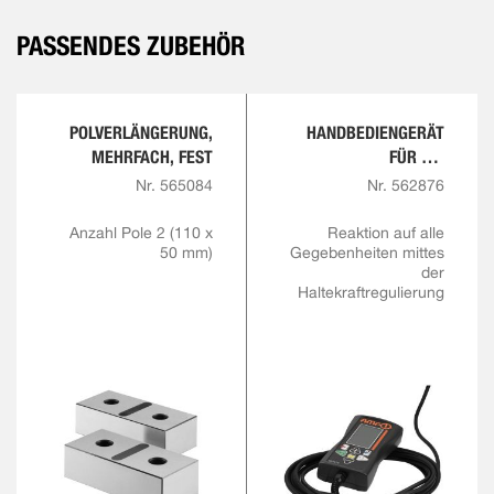
PASSENDES ZUBEHÖR
POLVERLÄNGERUNG,
HANDBEDIENGERÄT
MEHRFACH, FEST
FÜR DIE
MAGNETSPANNTECHNI
Nr. 565084
Nr. 562876
K INKL.
HALTEKRAFTREGULIER
Anzahl Pole 2 (110 x
Reaktion auf alle
50 mm)
Gegebenheiten mittes
UNG
der
Haltekraftregulierung