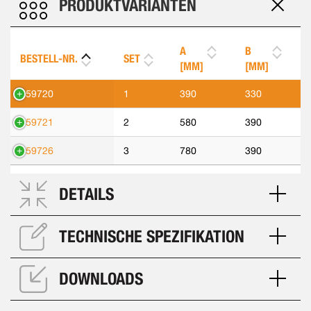
PRODUKTVARIANTEN
A
B
BESTELL-NR.
SET
[MM]
[MM]
559720
1
390
330
559721
2
580
390
559726
3
780
390
DETAILS
TECHNISCHE SPEZIFIKATION
DOWNLOADS