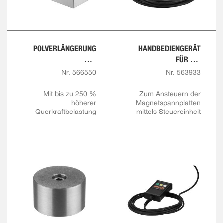
POLVERLÄNGERUNG
HANDBEDIENGERÄT
MIT
FÜR DIE
REIBWERTERHÖHUNG,
MAGNETSPANNTECHNI
Nr. 566550
Nr. 563933
FEST
K
Mit bis zu 250 %
Zum Ansteuern der
höherer
Magnetspannplatten
Querkraftbelastung
mittels Steuereinheit