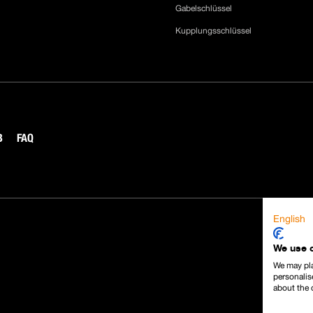
Gabelschlüssel
Kupplungsschlüssel
B
FAQ
English
We use 
We may pla
personalis
about the 