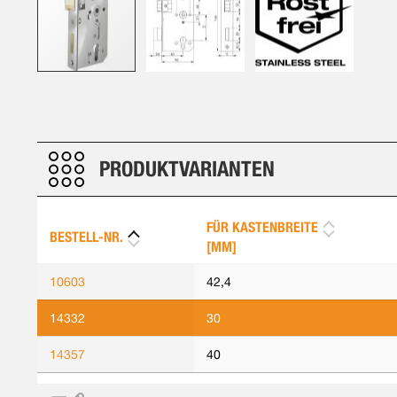
Zum
Anfang
der
Bildergalerie
PRODUKTVARIANTEN
springen
FÜR KASTENBREITE
BESTELL-NR.
[MM]
10603
42,4
14332
30
14357
40