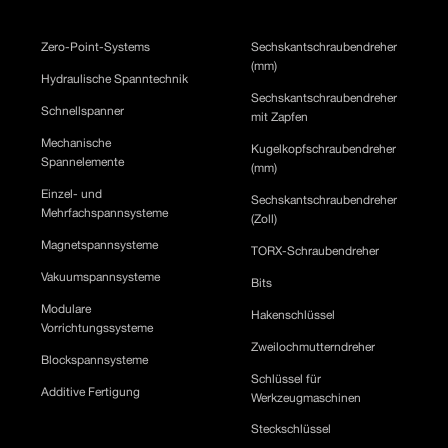
Zero-Point-Systems
Sechskantschraubendreher
(mm)
Hydraulische Spanntechnik
Sechskantschraubendreher
Schnellspanner
mit Zapfen
Mechanische
Kugelkopfschraubendreher
Spannelemente
(mm)
Einzel- und
Sechskantschraubendreher
Mehrfachspannsysteme
(Zoll)
Magnetspannsysteme
TORX-Schraubendreher
Vakuumspannsysteme
Bits
Modulare
Hakenschlüssel
Vorrichtungssysteme
Zweilochmutterndreher
Blockspannsysteme
Schlüssel für
Additive Fertigung
Werkzeugmaschinen
Steckschlüssel