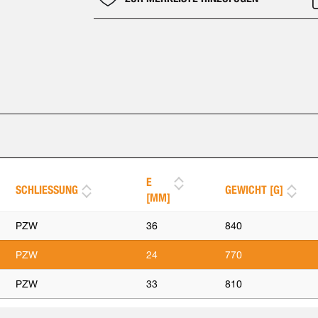
E
SCHLIESSUNG
GEWICHT [G]
[MM]
PZW
36
840
PZW
24
770
PZW
33
810