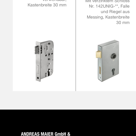
Mit verzinktem Schloss
Kastenbreite 30 mm
Nr. 142UNIG-**, Falle
und Riegel aus
Messing, Kastenbreite
30 mm
ANDREAS MAIER GmbH &