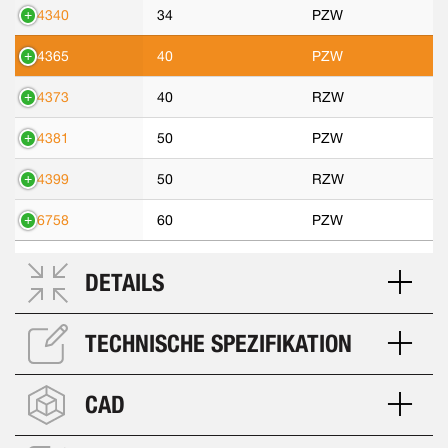
14340
34
PZW
14365
40
PZW
14373
40
RZW
14381
50
PZW
14399
50
RZW
16758
60
PZW
DETAILS
TECHNISCHE SPEZIFIKATION
CAD