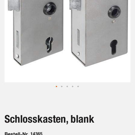
Zum
Anfang
der
Bildergalerie
Schlosskasten, blank
springen
Bestell-Nr.
14365