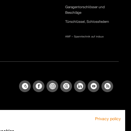
Garagentorschlösser und
Beschläge
Türschlüssel, Schlossfedern
AMF – Spanntechnik auf induux
Privacy policy