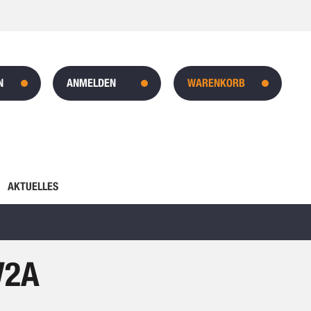
N
ANMELDEN
WARENKORB
AKTUELLES
V2A