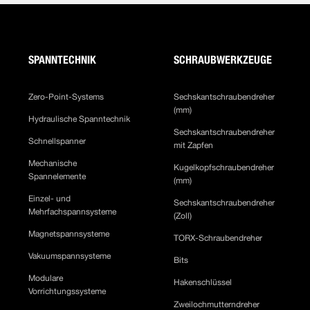
SPANNTECHNIK
SCHRAUBWERKZEUGE
Zero-Point-Systems
Sechskantschraubendreher
(mm)
Hydraulische Spanntechnik
Sechskantschraubendreher
Schnellspanner
mit Zapfen
Mechanische
Kugelkopfschraubendreher
Spannelemente
(mm)
Einzel- und
Sechskantschraubendreher
Mehrfachspannsysteme
(Zoll)
Magnetspannsysteme
TORX-Schraubendreher
Vakuumspannsysteme
Bits
Modulare
Hakenschlüssel
Vorrichtungssysteme
Zweilochmutterndreher