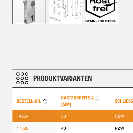
Zum
Anfang
der
Bildergalerie
springen
PRODUKTVARIANTEN
KASTENBREITE A
BESTELL-NR.
SCHLIESS
[MM]
14654
30
PZW
17392
40
PZW