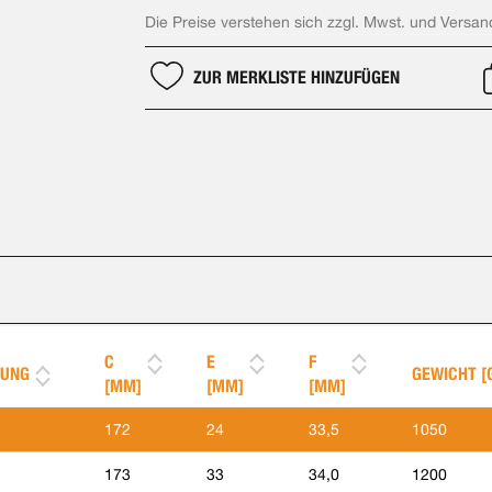
Die Preise verstehen sich zzgl. Mwst. und Versan
ZUR MERKLISTE HINZUFÜGEN
C
E
F
UNG
GEWICHT [
[MM]
[MM]
[MM]
172
24
33,5
1050
173
33
34,0
1200