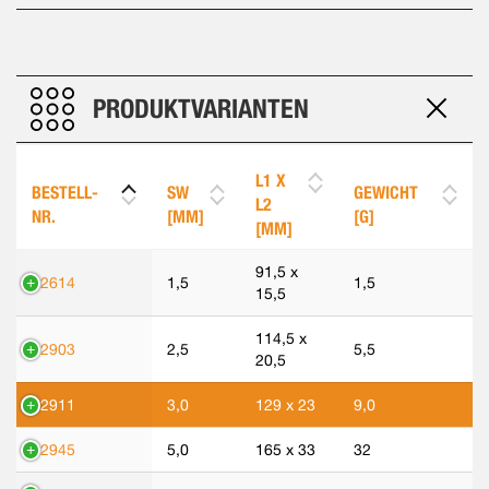
PRODUKTVARIANTEN
L1 X
BESTELL-
SW
GEWICHT
L2
NR.
[MM]
[G]
[MM]
91,5 x
42614
1,5
1,5
15,5
114,5 x
42903
2,5
5,5
20,5
42911
3,0
129 x 23
9,0
42945
5,0
165 x 33
32