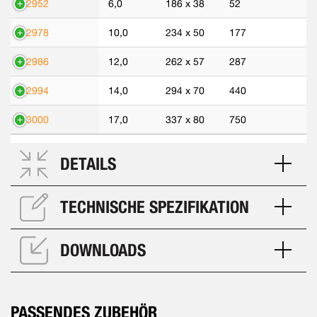
42952
6,0
186 x 38
52
42978
10,0
234 x 50
177
42986
12,0
262 x 57
287
42994
14,0
294 x 70
440
43000
17,0
337 x 80
750
DETAILS
TECHNISCHE SPEZIFIKATION
DOWNLOADS
PASSENDES ZUBEHÖR