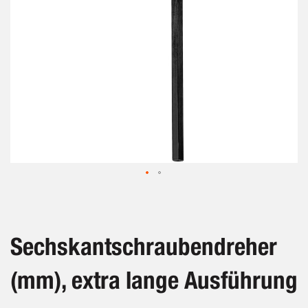
Zum
Anfang
der
Bildergalerie
Sechskantschraubendreher
springen
(mm), extra lange Ausführung