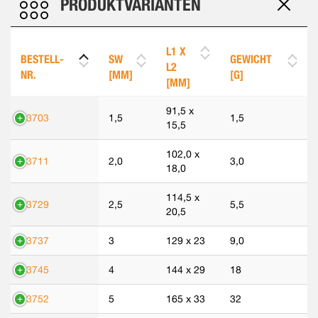
PRODUKTVARIANTEN
L1 X
BESTELL-
SW
GEWICHT
L2
NR.
[MM]
[G]
[MM]
91,5 x
43703
1,5
1,5
15,5
102,0 x
43711
2,0
3,0
18,0
114,5 x
43729
2,5
5,5
20,5
43737
3
129 x 23
9,0
43745
4
144 x 29
18
43752
5
165 x 33
32