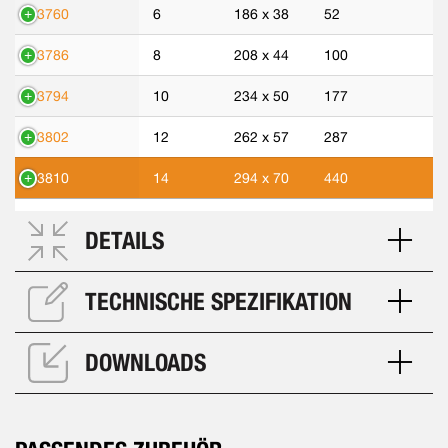
43760
6
186 x 38
52
43786
8
208 x 44
100
43794
10
234 x 50
177
43802
12
262 x 57
287
43810
14
294 x 70
440
DETAILS
TECHNISCHE SPEZIFIKATION
DOWNLOADS