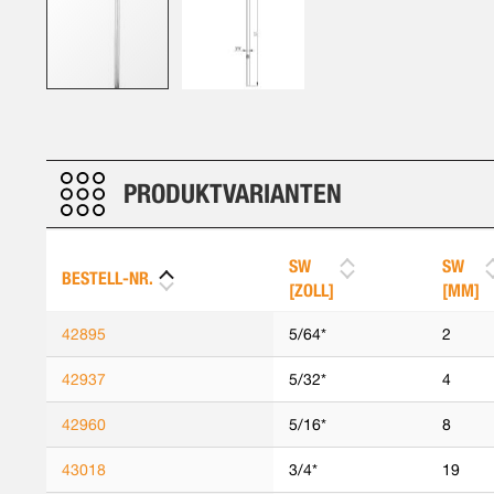
Zum
Anfang
der
Bildergalerie
PRODUKTVARIANTEN
springen
SW
SW
BESTELL-NR.
[ZOLL]
[MM]
42895
5/64*
2
42937
5/32*
4
42960
5/16*
8
43018
3/4*
19