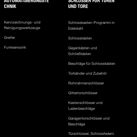
AUTOMATISIERUNGSTE
SCHLÖSSER FÜR TÜREN
CHNIK
UND TORE
Kennzeichnungs- und
Schlosskasten-Programm in
Reinigungswerkzeuge
Edelstahl
Greifer
Schlosskästen
Funksensorik
Gegenkästen und
Schließkästen
Beschläge für Schlosskästen
Torbänder und Zubehör
Rohrrahmenschlösser
Gittertorschlösser
Kastenschlösser und
Ladenbeschläge
Garagentorschlösser und
Beschläge
Türschlüssel, Schlossfedern