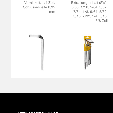
Vernickelt, 1/4 Zoll,
Extra lang, Inhalt (SW):
Schlüsselweite 6,35
0,05, 1/16, 5/64, 3/32,
mm
7/64, 1/8, 9/64, 5/32,
3/16, 7/32, 1/4, 5/16,
3/8 Zoll