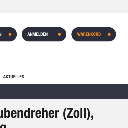
N
ANMELDEN
WARENKORB
AKTUELLES
bendreher (Zoll),
ng