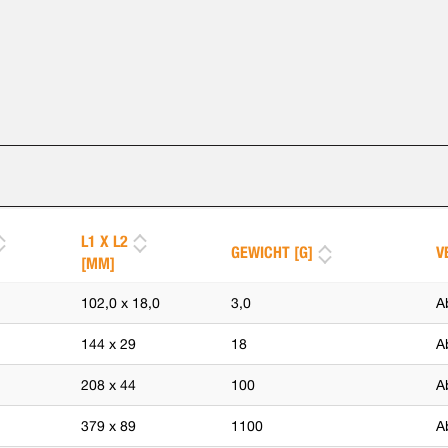
L1 X L2
GEWICHT [G]
V
[MM]
102,0 x 18,0
3,0
A
144 x 29
18
A
208 x 44
100
A
379 x 89
1100
A