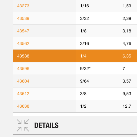
43273
1/16
1,59
43539
3/32
2,38
43547
1/8
3,18
43562
3/16
4,76
43588
1/4
6,35
43596
9/32*
7
43604
9/64
3,57
43612
3/8
9,53
43638
1/2
12,7
DETAILS