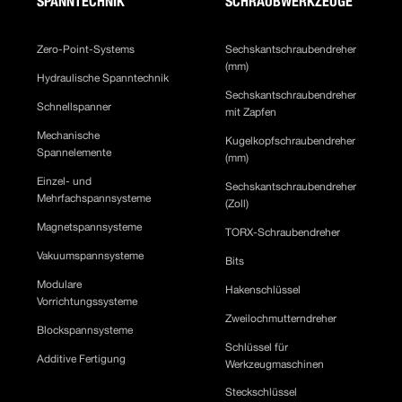
SPANNTECHNIK
SCHRAUBWERKZEUGE
Zero-Point-Systems
Sechskantschraubendreher
(mm)
Hydraulische Spanntechnik
Sechskantschraubendreher
Schnellspanner
mit Zapfen
Mechanische
Kugelkopfschraubendreher
Spannelemente
(mm)
Einzel- und
Sechskantschraubendreher
Mehrfachspannsysteme
(Zoll)
Magnetspannsysteme
TORX-Schraubendreher
Vakuumspannsysteme
Bits
Modulare
Hakenschlüssel
Vorrichtungssysteme
Zweilochmutterndreher
Blockspannsysteme
Schlüssel für
Additive Fertigung
Werkzeugmaschinen
Steckschlüssel