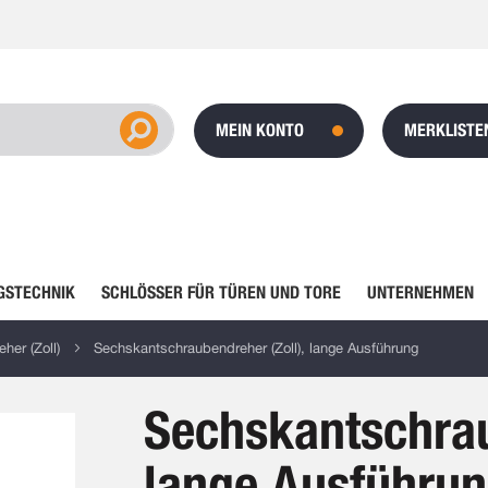
MEIN KONTO
MERKLISTE
GSTECHNIK
SCHLÖSSER FÜR TÜREN UND TORE
UNTERNEHMEN
er (Zoll)
Sechskantschraubendreher (Zoll), lange Ausführung
Sechskantschrau
lange Ausführu