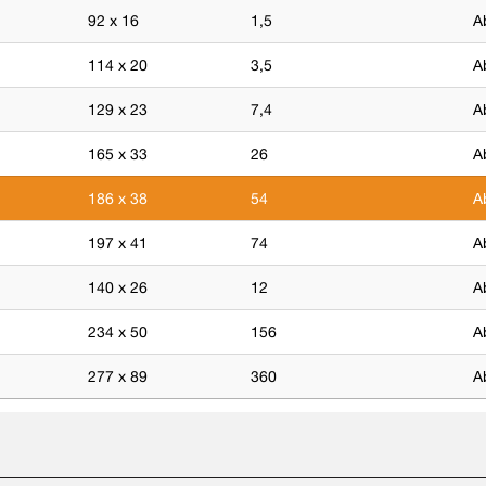
92 x 16
1,5
A
114 x 20
3,5
A
129 x 23
7,4
A
165 x 33
26
A
186 x 38
54
A
197 x 41
74
A
140 x 26
12
A
234 x 50
156
A
277 x 89
360
A