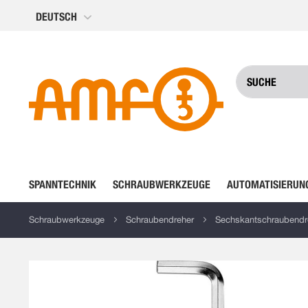
Direkt
DEUTSCH
zum
Inhalt
SPANNTECHNIK
SCHRAUBWERKZEUGE
AUTOMATISIERUN
Schraubwerkzeuge
Schraubendreher
Sechskantschraubendreh
Zum
Ende
der