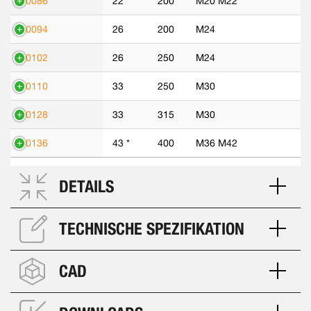
70086
22
200
M20 M22
70094
26
200
M24
70102
26
250
M24
70110
33
250
M30
70128
33
315
M30
70136
43 *
400
M36 M42
DETAILS
TECHNISCHE SPEZIFIKATION
CAD