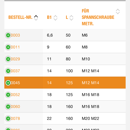
FÜR
BESTELL-NR.
B1
L
SPANNSCHRAUBE
METR.
70003
6,6
50
M6
70011
9
60
M8
70029
11
80
M10
70037
14
100
M12 M14
70045
14
125
M12 M14
70052
18
125
M16 M18
70060
18
160
M16 M18
70078
22
160
M20 M22