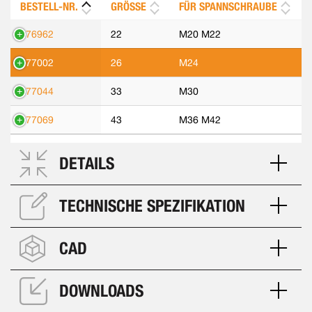
BESTELL-NR.
GRÖSSE
FÜR SPANNSCHRAUBE
376962
22
M20 M22
377002
26
M24
377044
33
M30
377069
43
M36 M42
DETAILS
TECHNISCHE SPEZIFIKATION
CAD
DOWNLOADS