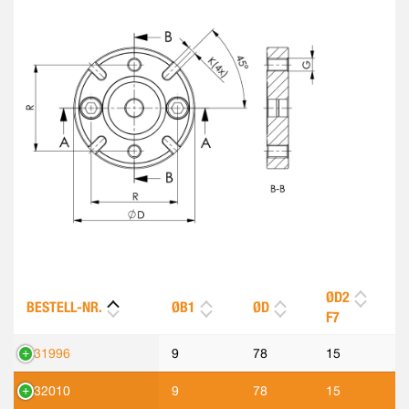
ØD2
BESTELL-NR.
ØB1
ØD
F7
531996
9
78
15
532010
9
78
15