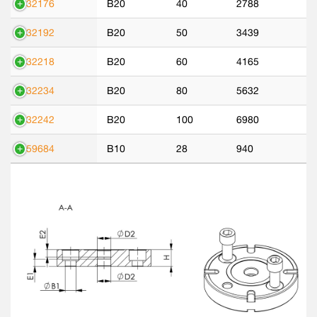
532176
B20
40
2788
532192
B20
50
3439
532218
B20
60
4165
532234
B20
80
5632
532242
B20
100
6980
559684
B10
28
940