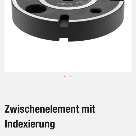
Zum
Anfang
der
Bildergalerie
Zwischenelement mit
springen
Indexierung