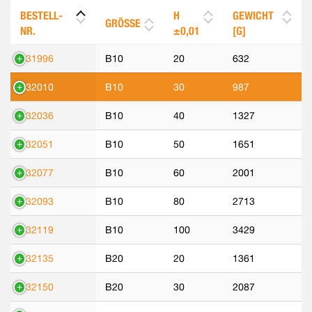
BESTELL-
H
GEWICHT
GRÖSSE
NR.
±0,01
[G]
531996
B10
20
632
532010
B10
30
987
532036
B10
40
1327
532051
B10
50
1651
532077
B10
60
2001
532093
B10
80
2713
532119
B10
100
3429
532135
B20
20
1361
532150
B20
30
2087