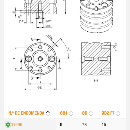
N.º DE ENCOMENDA
ØB1
ØD
ØD2 F7
531996
9
78
15