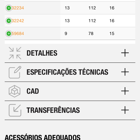
532234
13
112
16
532242
13
112
16
559684
9
78
15
DETALHES
ESPECIFICAÇÕES TÉCNICAS
CAD
TRANSFERÊNCIAS
ACESSÓRIOS ADEQUADOS