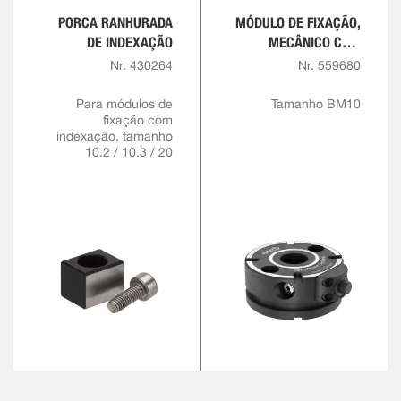
PORCA RANHURADA
MÓDULO DE FIXAÇÃO,
DE INDEXAÇÃO
MECÂNICO COM
INDEXAÇÃO
Nr. 430264
Nr. 559680
Para módulos de
Tamanho BM10
fixação com
indexação, tamanho
10.2 / 10.3 / 20