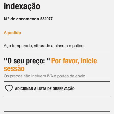
Galeria
indexação
de
imagens
N.º de encomenda
532077
A pedido
Aço temperado, nitrurado a plasma e polido.
"O seu preço: "
Por favor, inicie
sessão
Os preços não incluem IVA e
portes de envio
.
ADICIONAR À LISTA DE OBSERVAÇÃO