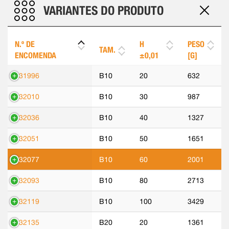
VARIANTES DO PRODUTO
N.º DE
H
PESO
TAM.
ENCOMENDA
±0,01
[G]
531996
B10
20
632
532010
B10
30
987
532036
B10
40
1327
532051
B10
50
1651
532077
B10
60
2001
532093
B10
80
2713
532119
B10
100
3429
532135
B20
20
1361