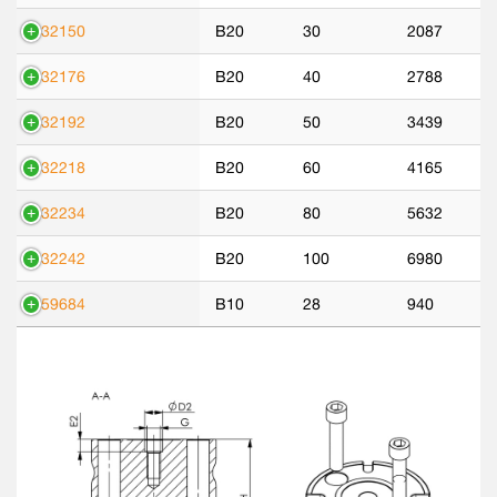
532150
B20
30
2087
532176
B20
40
2788
532192
B20
50
3439
532218
B20
60
4165
532234
B20
80
5632
532242
B20
100
6980
559684
B10
28
940