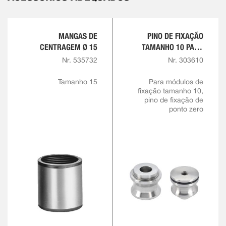
MANGAS DE
PINO DE FIXAÇÃO
CENTRAGEM Ø 15
TAMANHO 10 PARA
PARAFUSO
Nr. 535732
Nr. 303610
PRISIONEIRO M8
Tamanho 15
Para módulos de
fixação tamanho 10,
pino de fixação de
ponto zero