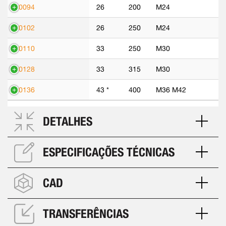
70094
26
200
M24
70102
26
250
M24
70110
33
250
M30
70128
33
315
M30
70136
43 *
400
M36 M42
DETALHES
ESPECIFICAÇÕES TÉCNICAS
CAD
TRANSFERÊNCIAS