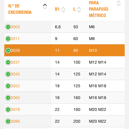
PARA
N.º DE
B1
L
PARAFUSO
ENCOMENDA
MÉTRICO
70003
6,6
50
M6
70011
9
60
M8
70029
11
80
M10
70037
14
100
M12 M14
70045
14
125
M12 M14
70052
18
125
M16 M18
70060
18
160
M16 M18
70078
22
160
M20 M22
70086
22
200
M20 M22