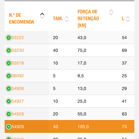
FORÇA DE
N.º DE
TAM.
RETENÇÃO
L
ENCOMENDA
[KN]
303222
20
43,0
54
303230
40
75,0
69
303578
10
17,0
37
306092
5
8,5
25
554926
5
13,0
29
554927
10
25,0
41
554928
20
55,0
63
554929
40
105,0
73