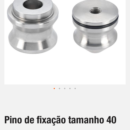
de
imagens
Saltar
para
o
início
Pino de fixação tamanho 40
da
Galeria