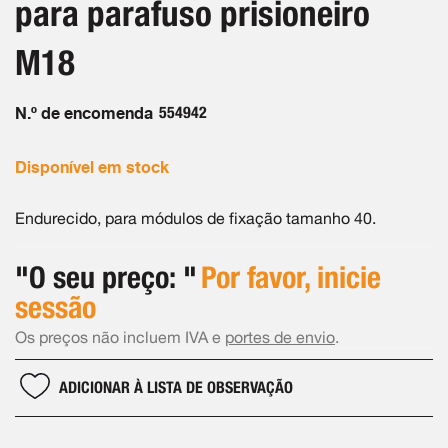
para parafuso prisioneiro
de
imagens
M18
N.º de encomenda
554942
Disponível em stock
Endurecido, para módulos de fixação tamanho 40.
"O seu preço: "
Por favor, inicie
sessão
Os preços não incluem IVA e
portes de envio
.
ADICIONAR À LISTA DE OBSERVAÇÃO