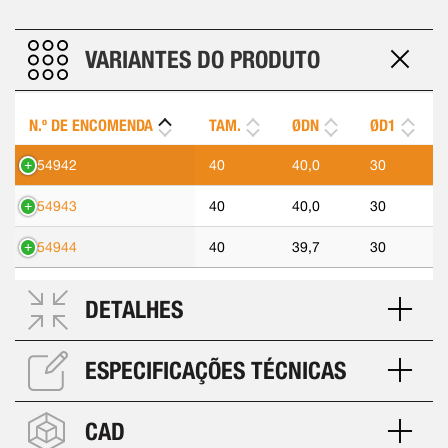
VARIANTES DO PRODUTO
N.º DE ENCOMENDA
TAM.
ØDN
ØD1
554942
40
40,0
30
554943
40
40,0
30
554944
40
39,7
30
DETALHES
ESPECIFICAÇÕES TÉCNICAS
CAD