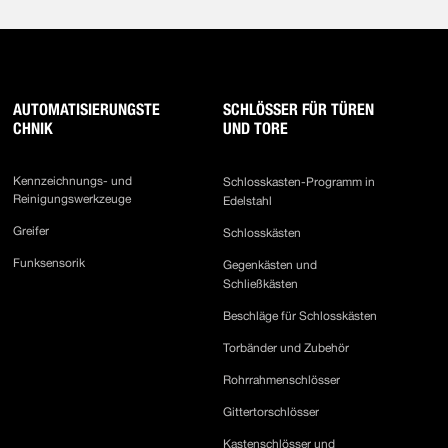
AUTOMATISIERUNGSTE
SCHLÖSSER FÜR TÜREN
CHNIK
UND TORE
Kennzeichnungs- und
Schlosskasten-Programm in
Reinigungswerkzeuge
Edelstahl
Greifer
Schlosskästen
Funksensorik
Gegenkästen und
Schließkästen
Beschläge für Schlosskästen
Torbänder und Zubehör
Rohrrahmenschlösser
Gittertorschlösser
Kastenschlösser und