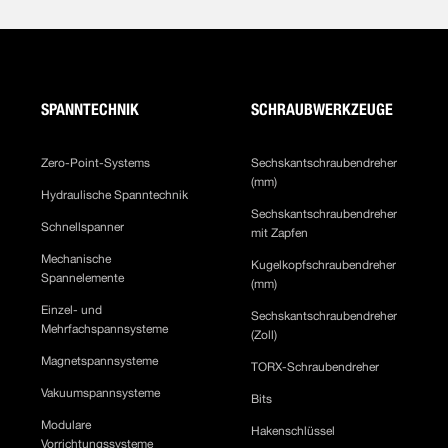
SPANNTECHNIK
SCHRAUBWERKZEUGE
Zero-Point-Systems
Sechskantschraubendreher
(mm)
Hydraulische Spanntechnik
Sechskantschraubendreher
Schnellspanner
mit Zapfen
Mechanische
Kugelkopfschraubendreher
Spannelemente
(mm)
Einzel- und
Sechskantschraubendreher
Mehrfachspannsysteme
(Zoll)
Magnetspannsysteme
TORX-Schraubendreher
Vakuumspannsysteme
Bits
Modulare
Hakenschlüssel
Vorrichtungssysteme