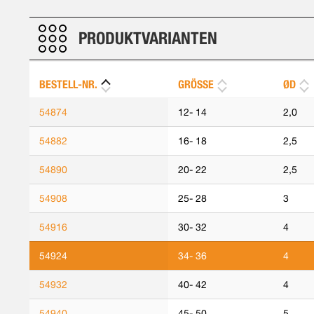
PRODUKTVARIANTEN
BESTELL-NR.
GRÖSSE
ØD
54874
12- 14
2,0
54882
16- 18
2,5
54890
20- 22
2,5
54908
25- 28
3
54916
30- 32
4
54924
34- 36
4
54932
40- 42
4
54940
45- 50
5