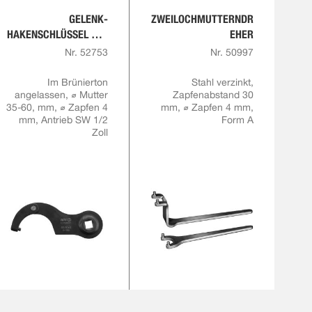
GELENK-
ZWEILOCHMUTTERNDR
HAKENSCHLÜSSEL MIT
EHER
ZAPFEN UND
Nr. 52753
Nr. 50997
AUFNAHME FÜR
DREHMOMENTSCHLÜS
Im Brünierton
Stahl verzinkt,
angelassen, ⌀ Mutter
SEL
Zapfenabstand 30
35-60, mm, ⌀ Zapfen 4
mm, ⌀ Zapfen 4 mm,
mm, Antrieb SW 1/2
Form A
Zoll