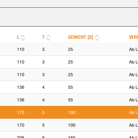
L
T
GEWICHT [G]
VER
110
3
25
Ab L
110
3
25
Ab L
110
3
25
Ab L
136
4
55
Ab L
136
4
55
Ab L
170
5
100
Ab L
170
5
100
Ab L
206
6
165
Ab L