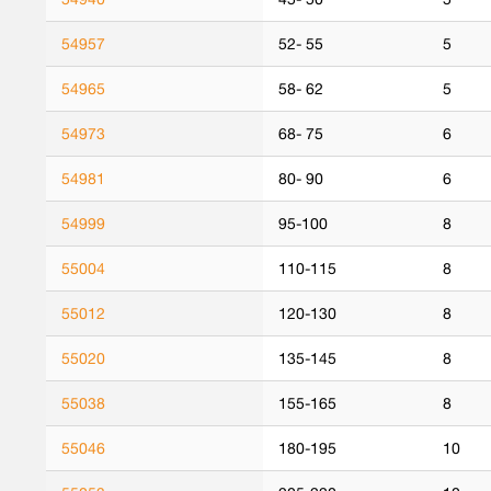
54957
52- 55
5
54965
58- 62
5
54973
68- 75
6
54981
80- 90
6
54999
95-100
8
55004
110-115
8
55012
120-130
8
55020
135-145
8
55038
155-165
8
55046
180-195
10