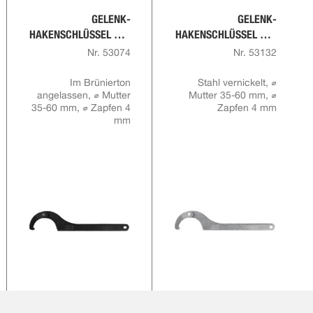
GELENK-
GELENK-
HAKENSCHLÜSSEL MIT
HAKENSCHLÜSSEL MIT
ZAPFEN,
ZAPFEN,
Nr. 53074
Nr. 53132
INDUSTRIEAUSFÜHRUN
INDUSTRIEAUSFÜHRUN
G
G
Im Brünierton
Stahl vernickelt, ⌀
angelassen, ⌀ Mutter
Mutter 35-60 mm, ⌀
35-60 mm, ⌀ Zapfen 4
Zapfen 4 mm
mm