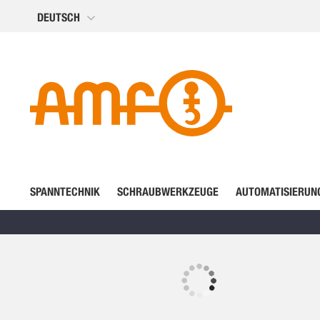
Direkt
DEUTSCH
zum
Inhalt
SPANNTECHNIK
SCHRAUBWERKZEUGE
AUTOMATISIERUN
Zum
Ende
der
Zum
Bildergalerie