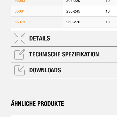
55053
205-220
10
55061
230-245
10
55079
260-270
10
DETAILS
TECHNISCHE SPEZIFIKATION
DOWNLOADS
ÄHNLICHE PRODUKTE