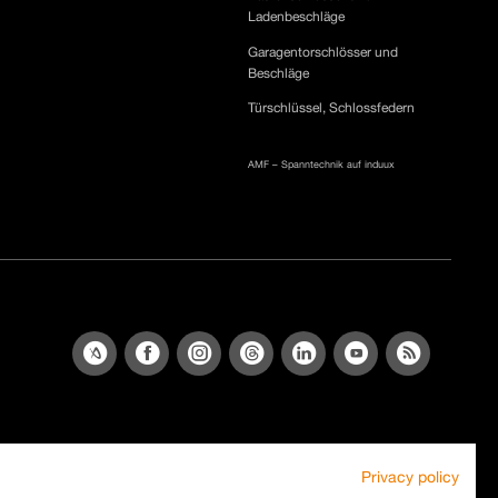
Ladenbeschläge
Garagentorschlösser und
Beschläge
Türschlüssel, Schlossfedern
AMF – Spanntechnik auf induux
Privacy policy