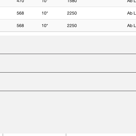
470
10*
1580
Ab L
568
10*
2250
Ab L
568
10*
2250
Ab L