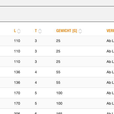
L
T
GEWICHT [G]
VER
110
3
25
Ab L
110
3
25
Ab L
110
3
25
Ab L
136
4
55
Ab L
136
4
55
Ab L
170
5
100
Ab L
170
5
100
Ab L
206
6
165
Ab L