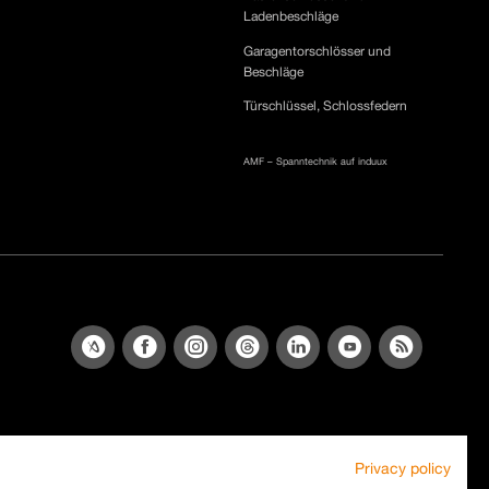
Ladenbeschläge
Garagentorschlösser und
Beschläge
Türschlüssel, Schlossfedern
AMF – Spanntechnik auf induux
Privacy policy