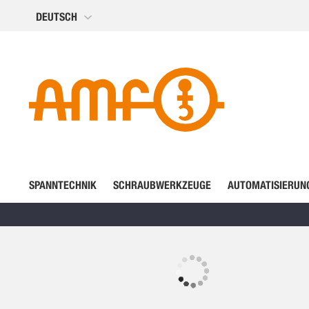
Direkt
DEUTSCH
zum
Inhalt
SPANNTECHNIK
SCHRAUBWERKZEUGE
AUTOMATISIERUN
Zum
Ende
der
Zum
Bildergalerie