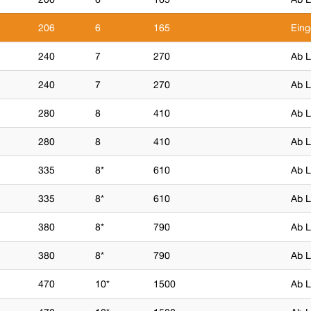
206
6
165
Eing
240
7
270
Ab L
240
7
270
Ab L
280
8
410
Ab L
280
8
410
Ab L
335
8*
610
Ab L
335
8*
610
Ab L
380
8*
790
Ab L
380
8*
790
Ab L
470
10*
1500
Ab L