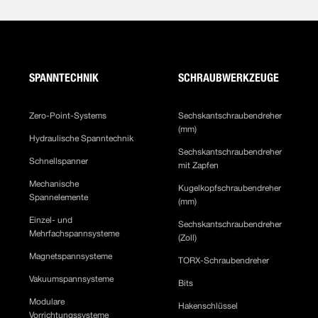
SPANNTECHNIK
SCHRAUBWERKZEUGE
Zero-Point-Systems
Sechskantschraubendreher
(mm)
Hydraulische Spanntechnik
Sechskantschraubendreher
Schnellspanner
mit Zapfen
Mechanische
Kugelkopfschraubendreher
Spannelemente
(mm)
Einzel- und
Sechskantschraubendreher
Mehrfachspannsysteme
(Zoll)
Magnetspannsysteme
TORX-Schraubendreher
Vakuumspannsysteme
Bits
Modulare
Hakenschlüssel
Vorrichtungssysteme