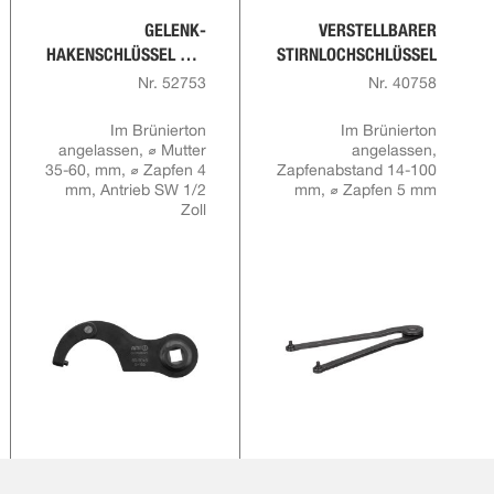
GELENK-
VERSTELLBARER
HAKENSCHLÜSSEL MIT
STIRNLOCHSCHLÜSSEL
ZAPFEN UND
Nr. 52753
Nr. 40758
AUFNAHME FÜR
DREHMOMENTSCHLÜS
Im Brünierton
Im Brünierton
angelassen, ⌀ Mutter
SEL
angelassen,
35-60, mm, ⌀ Zapfen 4
Zapfenabstand 14-100
mm, Antrieb SW 1/2
mm, ⌀ Zapfen 5 mm
Zoll