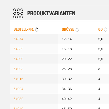
PRODUKTVARIANTEN
BESTELL-NR.
GRÖSSE
ØD
54874
12- 14
2,0
54882
16- 18
2,5
54890
20- 22
2,5
54908
25- 28
3
54916
30- 32
4
54924
34- 36
4
54932
40- 42
4
54940
45- 50
5