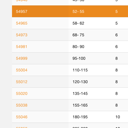
54957
52- 55
5
54965
58- 62
5
54973
68- 75
6
54981
80- 90
6
54999
95-100
8
55004
110-115
8
55012
120-130
8
55020
135-145
8
55038
155-165
8
55046
180-195
10