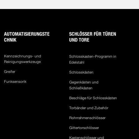
AUTOMATISIERUNGSTE
SCHLÖSSER FÜR TÜREN
CHNIK
UND TORE
Kennzeichnungs- und
Schlosskasten-Programm in
Reinigungswerkzeuge
Edelstahl
Greifer
Schlosskästen
Funksensorik
Gegenkästen und
Schließkästen
Beschläge für Schlosskästen
Torbänder und Zubehör
Rohrrahmenschlösser
Gittertorschlösser
Kastenschlösser und