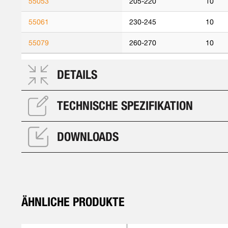
55053
205-220
10
55061
230-245
10
55079
260-270
10
DETAILS
TECHNISCHE SPEZIFIKATION
DOWNLOADS
ÄHNLICHE PRODUKTE