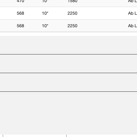
470
10*
1580
Ab L
568
10*
2250
Ab L
568
10*
2250
Ab L