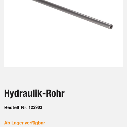
Zum
Anfang
der
Bildergalerie
Hydraulik-Rohr
springen
Bestell-Nr.
122903
Ab Lager verfügbar