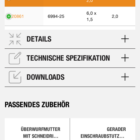
2,0
6,0 x
320861
6994-25
2,0
1,5
DETAILS
TECHNISCHE SPEZIFIKATION
DOWNLOADS
PASSENDES ZUBEHÖR
ÜBERWURFMUTTER
GERADER
MIT SCHNEIDRING,
EINSCHRAUBSTUTZEN,