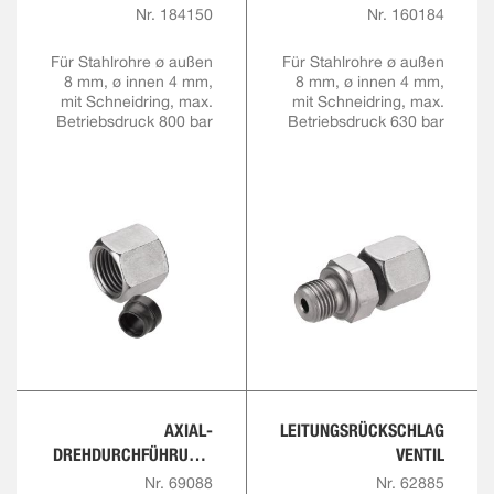
SCHWERE REIHE
SCHWERE REIHE
Nr. 184150
Nr. 160184
Für Stahlrohre ø außen
Für Stahlrohre ø außen
8 mm, ø innen 4 mm,
8 mm, ø innen 4 mm,
mit Schneidring, max.
mit Schneidring, max.
Betriebsdruck 800 bar
Betriebsdruck 630 bar
AXIAL-
LEITUNGSRÜCKSCHLAG
DREHDURCHFÜHRUNG,
VENTIL
EINADRIG
Nr. 69088
Nr. 62885