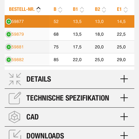
BESTELL-NR.
B
B1
B2
E1
559877
52
13,5
13,0
14,5
559879
68
13,5
18,0
22,5
559881
75
17,5
20,0
25,0
559882
85
22,0
25,0
29,0
DETAILS
TECHNISCHE SPEZIFIKATION
CAD
DOWNLOADS