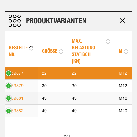
PRODUKTVARIANTEN
MAX.
BESTELL-
BELASTUNG
GRÖSSE
M
NR.
STATISCH
[KN]
559877
22
22
M12
559879
30
30
M12
559881
43
43
M16
559882
49
49
M20