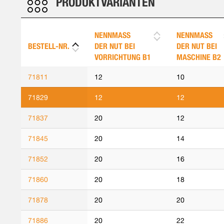
PRODUKTVARIANTEN
NENNMASS
NENNMASS
BESTELL-NR.
DER NUT BEI
DER NUT BEI
VORRICHTUNG B1
MASCHINE B2
71811
12
10
71829
12
12
71837
20
12
71845
20
14
71852
20
16
71860
20
18
71878
20
20
71886
20
22