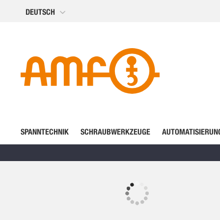
Direkt
DEUTSCH
zum
Inhalt
SPANNTECHNIK
SCHRAUBWERKZEUGE
AUTOMATISIERUN
Zum
Ende
der
Zum
Bildergalerie