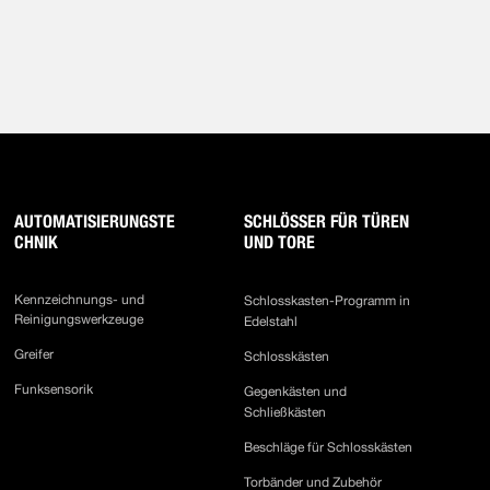
AUTOMATISIERUNGSTE
SCHLÖSSER FÜR TÜREN
CHNIK
UND TORE
Kennzeichnungs- und
Schlosskasten-Programm in
Reinigungswerkzeuge
Edelstahl
Greifer
Schlosskästen
Funksensorik
Gegenkästen und
Schließkästen
Beschläge für Schlosskästen
Torbänder und Zubehör