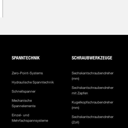
SPANNTECHNIK
SCHRAUBWERKZEUGE
Zero-Point-Systems
Sechskantschraubendreher
(mm)
Hydraulische Spanntechnik
Sechskantschraubendreher
Schnellspanner
mit Zapfen
Mechanische
Kugelkopfschraubendreher
Spannelemente
(mm)
Einzel- und
Sechskantschraubendreher
Mehrfachspannsysteme
(Zoll)