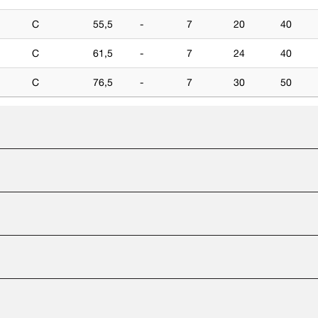
C
55,5
-
7
20
40
C
61,5
-
7
24
40
C
76,5
-
7
30
50