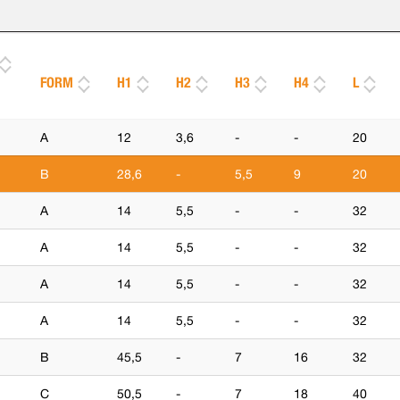
FORM
H1
H2
H3
H4
L
A
12
3,6
-
-
20
B
28,6
-
5,5
9
20
A
14
5,5
-
-
32
A
14
5,5
-
-
32
A
14
5,5
-
-
32
A
14
5,5
-
-
32
B
45,5
-
7
16
32
C
50,5
-
7
18
40