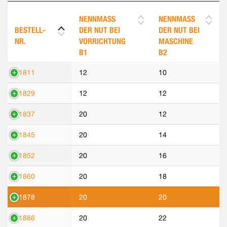
NENNMASS
NENNMASS
BESTELL-
DER NUT BEI
DER NUT BEI
NR.
VORRICHTUNG
MASCHINE
B1
B2
71811
12
10
71829
12
12
71837
20
12
71845
20
14
71852
20
16
71860
20
18
71878
20
20
71886
20
22