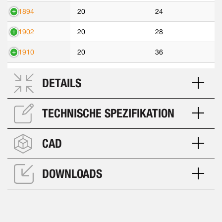
71894
20
24
71902
20
28
71910
20
36
DETAILS
TECHNISCHE SPEZIFIKATION
CAD
DOWNLOADS