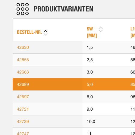
PRODUKTVARIANTEN
SW
L1
BESTELL-NR.
[MM]
[
42630
1,5
46
42655
2,5
58
42663
3,0
66
42689
5,0
85
42697
6,0
96
42721
9,0
11
42739
10,0
12
42747
11
12