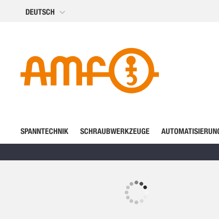
Direkt
DEUTSCH
zum
Inhalt
SPANNTECHNIK
SCHRAUBWERKZEUGE
AUTOMATISIERUN
Zum
Ende
der
Zum
Bildergalerie