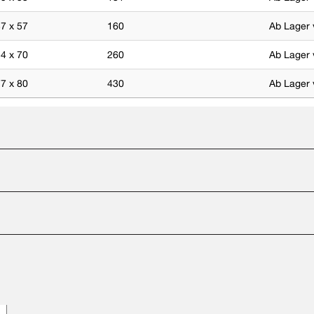
7 x 57
160
Ab Lager 
4 x 70
260
Ab Lager 
7 x 80
430
Ab Lager 