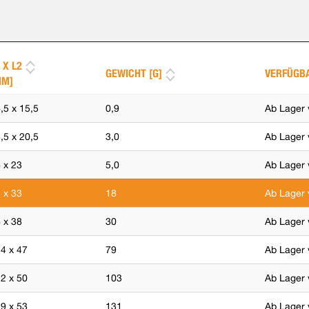
 X L2
GEWICHT [G]
VERFÜGB
MM]
,5 x 15,5
0,9
Ab Lager 
,5 x 20,5
3,0
Ab Lager 
 x 23
5,0
Ab Lager 
 x 33
18
Ab Lager 
 x 38
30
Ab Lager 
4 x 47
79
Ab Lager 
2 x 50
103
Ab Lager 
9 x 53
131
Ab Lager 