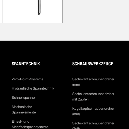
SPANNTECHNIK
SCHRAUBWERKZEUGE
Zero-Point-Systems
Sechskantschraubendreher
(mm)
Hydraulische Spanntechnik
Sechskantschraubendreher
Schnellspanner
mit Zapfen
Mechanische
Kugelkopfschraubendreher
Spannelemente
(mm)
Einzel- und
Sechskantschraubendreher
Mehrfachspannsysteme
(Zoll)