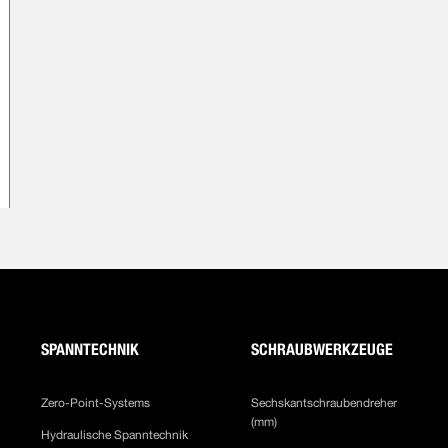
SPANNTECHNIK
SCHRAUBWERKZEUGE
Zero-Point-Systems
Sechskantschraubendreher
(mm)
Hydraulische Spanntechnik