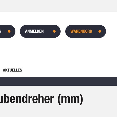
N
ANMELDEN
WARENKORB
AKTUELLES
ubendreher (mm)