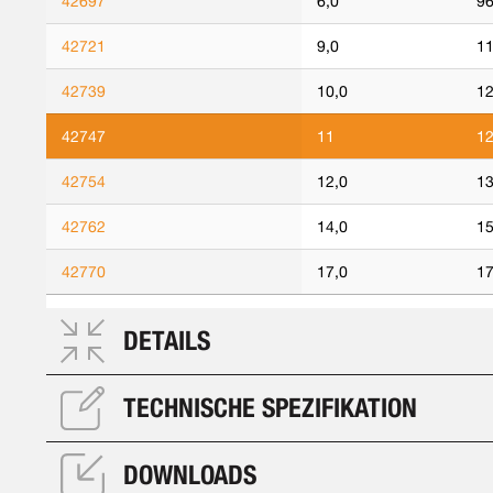
42697
6,0
96
42721
9,0
11
42739
10,0
12
42747
11
12
42754
12,0
13
42762
14,0
15
42770
17,0
17
DETAILS
TECHNISCHE SPEZIFIKATION
DOWNLOADS