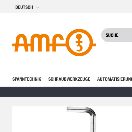
Direkt
DEUTSCH
zum
Inhalt
SPANNTECHNIK
SCHRAUBWERKZEUGE
AUTOMATISIERUN
Zum
Ende
der
Bildergalerie