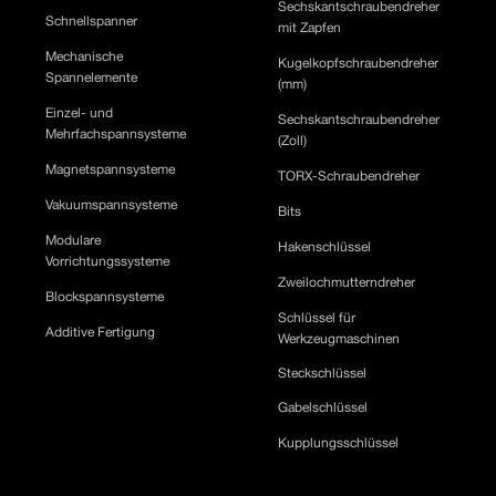
Sechskantschraubendreher
Schnellspanner
mit Zapfen
Mechanische
Kugelkopfschraubendreher
Spannelemente
(mm)
Einzel- und
Sechskantschraubendreher
Mehrfachspannsysteme
(Zoll)
Magnetspannsysteme
TORX-Schraubendreher
Vakuumspannsysteme
Bits
Modulare
Hakenschlüssel
Vorrichtungssysteme
Zweilochmutterndreher
Blockspannsysteme
Schlüssel für
Additive Fertigung
Werkzeugmaschinen
Steckschlüssel
Gabelschlüssel
Kupplungsschlüssel