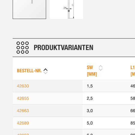
Zum
Anfang
der
Bildergalerie
PRODUKTVARIANTEN
springen
SW
L1
BESTELL-NR.
[MM]
[
42630
1,5
46
42655
2,5
58
42663
3,0
66
42689
5,0
85