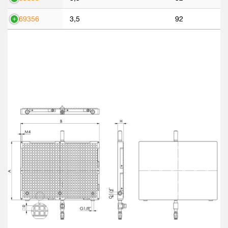
569356
3,5
92