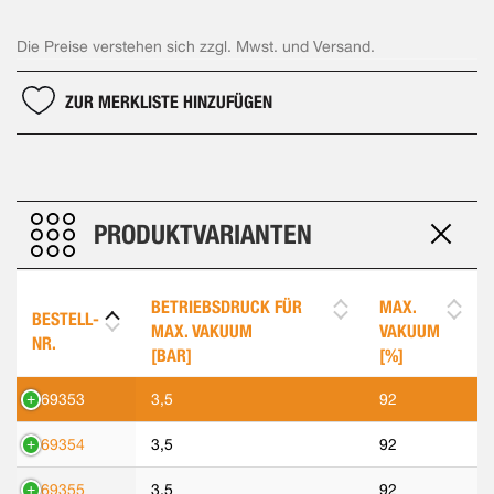
Die Preise verstehen sich zzgl. Mwst. und Versand.
ZUR MERKLISTE HINZUFÜGEN
PRODUKTVARIANTEN
BETRIEBSDRUCK FÜR
MAX.
BESTELL-
MAX. VAKUUM
VAKUUM
NR.
[BAR]
[%]
569353
3,5
92
569354
3,5
92
569355
3,5
92