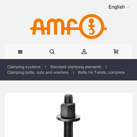
English
Skip
Clamping systems
Standard clamping elements
Clamping bolts, nuts and washers
Bolts for T-slots, complete
to
Content
Skip
to
the
end
of
the
images