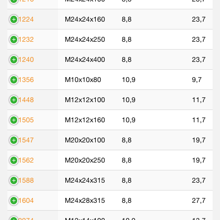
81224
M24x24x160
8,8
23,7
81232
M24x24x250
8,8
23,7
81240
M24x24x400
8,8
23,7
81356
M10x10x80
10,9
9,7
81448
M12x12x100
10,9
11,7
81505
M12x12x160
10,9
11,7
81547
M20x20x100
8,8
19,7
81562
M20x20x250
8,8
19,7
81588
M24x24x315
8,8
23,7
81604
M24x28x315
8,8
27,7