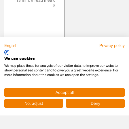
13 mm, thread metric
8
English
Privacy policy
We use cookies
We may place these for analysis of our visitor data, to improve our website,
show personalised content and to give you a great website experience. For
more information about the cookies we use open the settings.
Accept all
No, adjust
Deny
SIMILAR PRODUCTS