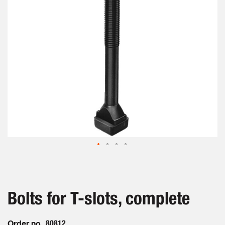
gallery
Skip
to
the
beginning
Bolts for T-slots, complete
of
the
images
Order no.
80812