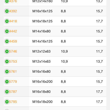
84376
M12x14x160
10,9
13,7
84392
M16x16x125
8,8
15,7
84418
M16x18x125
8,8
17,7
84442
M14x16x80
8,8
15,7
84459
M14x16x125
8,8
15,7
85746
M12x12x63
10,9
11,7
85753
M12x14x63
10,9
13,7
85761
M16x16x80
8,8
15,7
85779
M16x16x200
8,8
15,7
85787
M16x18x80
8,8
17,7
85795
M16x18x200
8,8
17,7