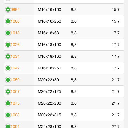
80994
M16x16x160
8,8
15,7
81000
M16x16x250
8,8
15,7
81018
M16x18x63
8,8
17,7
81026
M16x18x100
8,8
17,7
81034
M16x18x160
8,8
17,7
81042
M16x18x250
8,8
17,7
81059
M20x22x80
8,8
21,7
81067
M20x22x125
8,8
21,7
81075
M20x22x200
8,8
21,7
81083
M20x22x315
8,8
21,7
81091
M24x28x100
8,8
27,7