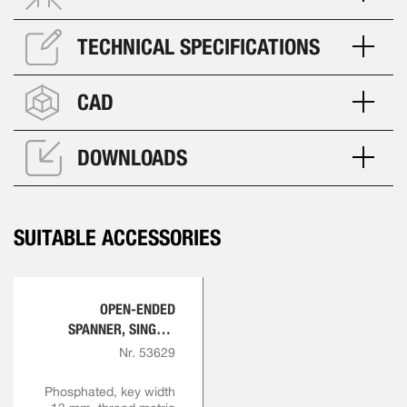
TECHNICAL SPECIFICATIONS
CAD
DOWNLOADS
SUITABLE ACCESSORIES
OPEN-ENDED
SPANNER, SINGLE-
ENDED
Nr. 53629
Phosphated, key width