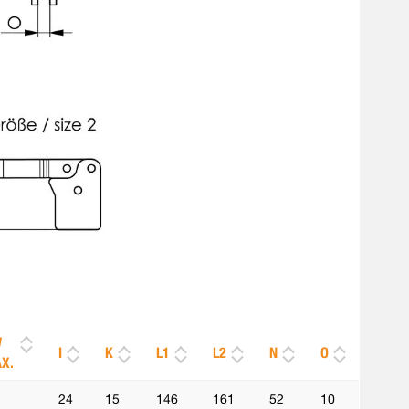
W
I
K
L1
L2
N
O
X.
24
15
146
161
52
10