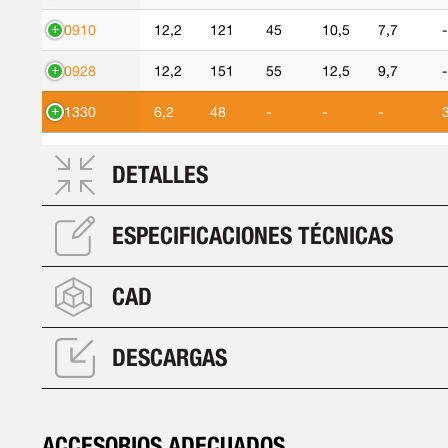
90910
12,2
121
45
10,5
7,7
-
90928
12,2
151
55
12,5
9,7
-
91330
6,2
48
-
-
-
DETALLES
ESPECIFICACIONES TÉCNICAS
CAD
DESCARGAS
ACCESORIOS ADECUADOS