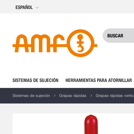
Ir
ESPAÑOL
al
contenido
SISTEMAS DE SUJECIÓN
HERRAMIENTAS PARA ATORNILLAR
Sistemas de sujeción
Grapas rápidas
Grapas rápidas vertic
Saltar
al
final