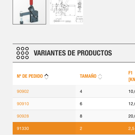
Saltar
al
comienzo
de
VARIANTES DE PRODUCTOS
la
galería
de
F1
Nº DE PEDIDO
TAMAÑO
imágenes
[KN
90902
4
10,
90910
6
12,
90928
8
20,
91330
2
2,5