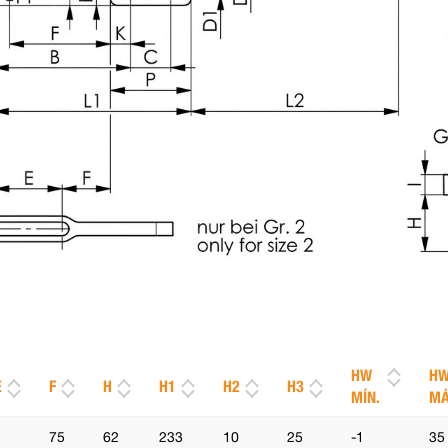
HW
H
E
F
H
H1
H2
H3
MÍN.
MÁ
75
62
233
10
25
-1
35