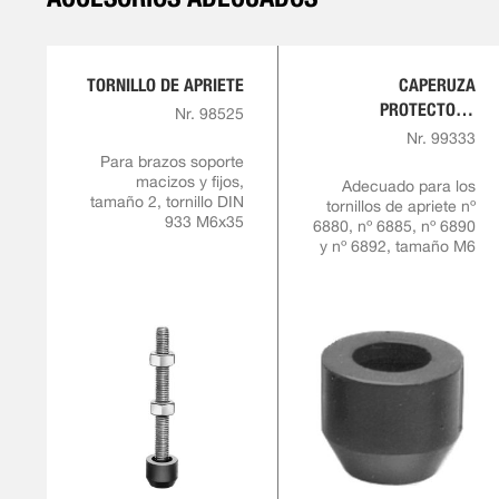
TORNILLO DE APRIETE
CAPERUZA
PROTECTORA
Nr. 98525
FABRICADA DE GOMA
Nr. 99333
RESISTENTE AL
Para brazos soporte
macizos y fijos,
ACEITE
Adecuado para los
tamaño 2, tornillo DIN
tornillos de apriete nº
933 M6x35
6880, nº 6885, nº 6890
y nº 6892, tamaño M6