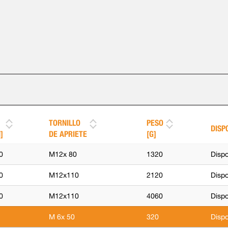
TORNILLO
PESO
DISP
]
DE APRIETE
[G]
0
M12x 80
1320
Dispo
0
M12x110
2120
Dispo
0
M12x110
4060
Dispo
M 6x 50
320
Dispo