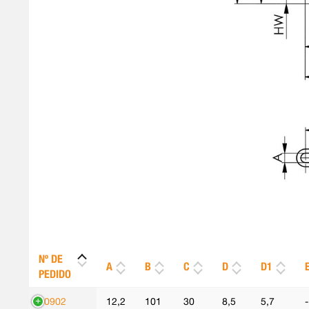
Nº DE
A
B
C
D
D1
PEDIDO
90902
12,2
101
30
8,5
5,7
-