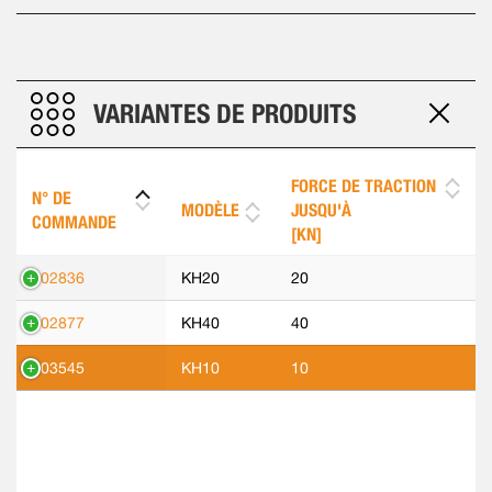
VARIANTES DE PRODUITS
FORCE DE TRACTION
N° DE
MODÈLE
JUSQU'À
COMMANDE
[KN]
302836
KH20
20
302877
KH40
40
303545
KH10
10