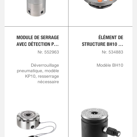
MODULE DE SERRAGE
ÉLÉMENT DE
AVEC DÉTECTION PAR
STRUCTURE BH10 ET
CAPTEUR POUR
BH20, HYDRAULIQUE
Nr. 552963
Nr. 534883
L'OUVERTURE ET LE
BLOCAGE
Déverrouillage
Modèle BH10
pneumatique, modèle
KP10, resserrage
nécessaire