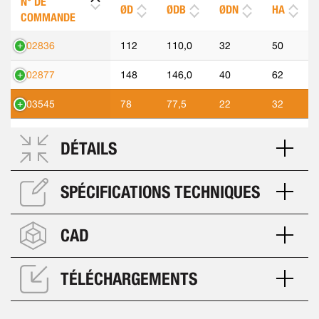
N° DE
ØD
ØDB
ØDN
HA
COMMANDE
302836
112
110,0
32
50
302877
148
146,0
40
62
303545
78
77,5
22
32
DÉTAILS
SPÉCIFICATIONS TECHNIQUES
CAD
TÉLÉCHARGEMENTS