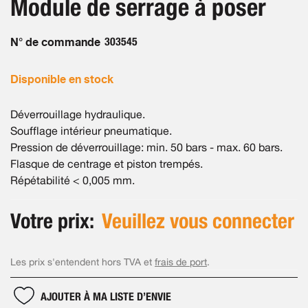
Module de serrage à poser
of
gallery
the
images
N° de commande
303545
gallery
Disponible en stock
Déverrouillage hydraulique.
Soufflage intérieur pneumatique.
Pression de déverrouillage: min. 50 bars - max. 60 bars.
Flasque de centrage et piston trempés.
Répétabilité < 0,005 mm.
Votre prix:
Veuillez vous connecter
Les prix s'entendent hors TVA et
frais de port
.
AJOUTER À MA LISTE D’ENVIE