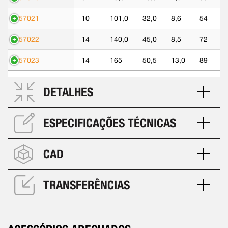
557021
10
101,0
32,0
8,6
54
557022
14
140,0
45,0
8,5
72
557023
14
165
50,5
13,0
89
DETALHES
ESPECIFICAÇÕES TÉCNICAS
CAD
TRANSFERÊNCIAS