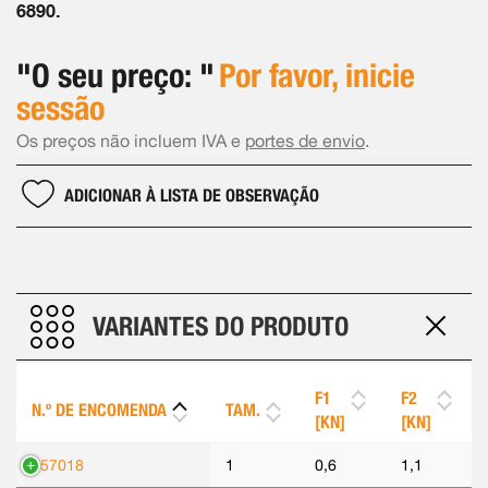
6890.
"O seu preço: "
Por favor, inicie
sessão
Os preços não incluem IVA e
portes de envio
.
ADICIONAR À LISTA DE OBSERVAÇÃO
VARIANTES DO PRODUTO
F1
F2
N.º DE ENCOMENDA
TAM.
[KN]
[KN]
557018
1
0,6
1,1