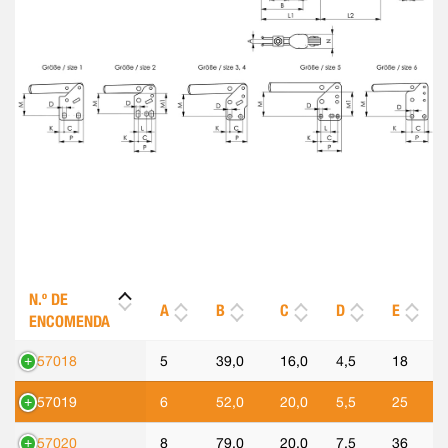
N.º DE
A
B
C
D
E
ENCOMENDA
557018
5
39,0
16,0
4,5
18
557019
6
52,0
20,0
5,5
25
557020
8
79,0
20,0
7,5
36