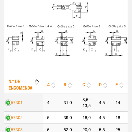
N.º DE
A
B
C
D
E
ENCOMENDA
8,5-
557301
4
31,0
4,5
14
13,5
557302
5
39,0
16,0
4,5
18
557303
6
52,0
20,0
5,5
25