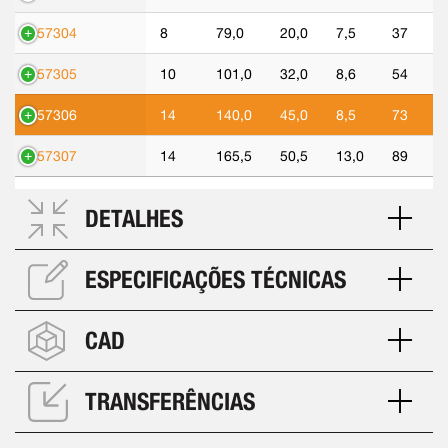
557304
8
79,0
20,0
7,5
37
557305
10
101,0
32,0
8,6
54
557306
14
140,0
45,0
8,5
73
557307
14
165,5
50,5
13,0
89
DETALHES
ESPECIFICAÇÕES TÉCNICAS
CAD
TRANSFERÊNCIAS