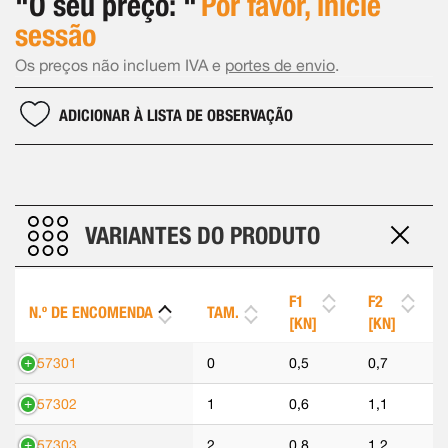
"O seu preço: "
Por favor, inicie
sessão
Os preços não incluem IVA e
portes de envio
.
ADICIONAR À LISTA DE OBSERVAÇÃO
VARIANTES DO PRODUTO
F1
F2
N.º DE ENCOMENDA
TAM.
[KN]
[KN]
557301
0
0,5
0,7
557302
1
0,6
1,1
557303
2
0,8
1,2