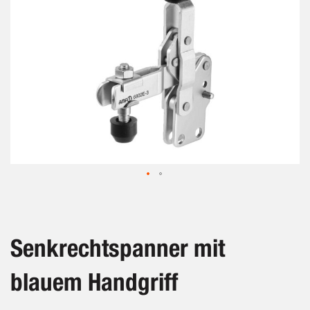
Zum
Anfang
der
Bildergalerie
Senkrechtspanner mit
springen
blauem Handgriff