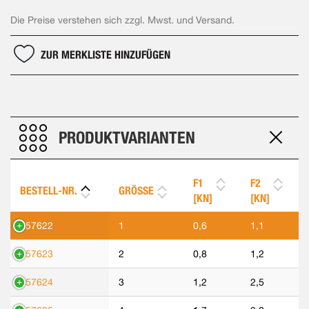
Die Preise verstehen sich zzgl. Mwst. und Versand.
ZUR MERKLISTE HINZUFÜGEN
PRODUKTVARIANTEN
F1
F2
BESTELL-NR.
GRÖSSE
[KN]
[KN]
557622
1
0,6
1,1
557623
2
0,8
1,2
557624
3
1,2
2,5