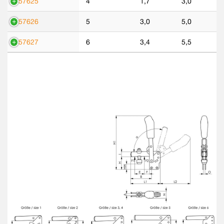
557625
4
1,7
3,0
557626
5
3,0
5,0
557627
6
3,4
5,5