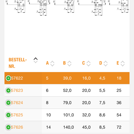
BESTELL-
A
B
C
D
E
NR.
557622
5
39,0
16,0
4,5
18
557623
6
52,0
20,0
5,5
25
557624
8
79,0
20,0
7,5
36
557625
10
101,0
32,0
8,6
54
557626
14
140,0
45,0
8,5
72