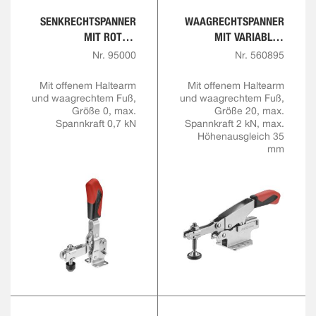
SENKRECHTSPANNER
WAAGRECHTSPANNER
MIT ROTEM
MIT VARIABLER
HANDGRIFF
SPANNHÖHE
Nr. 95000
Nr. 560895
Mit offenem Haltearm
Mit offenem Haltearm
und waagrechtem Fuß,
und waagrechtem Fuß,
Größe 0, max.
Größe 20, max.
Spannkraft 0,7 kN
Spannkraft 2 kN, max.
Höhenausgleich 35
mm