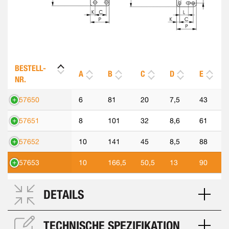
BESTELL-
A
B
C
D
E
NR.
557650
6
81
20
7,5
43
557651
8
101
32
8,6
61
557652
10
141
45
8,5
88
557653
10
166,5
50,5
13
90
DETAILS
TECHNISCHE SPEZIFIKATION