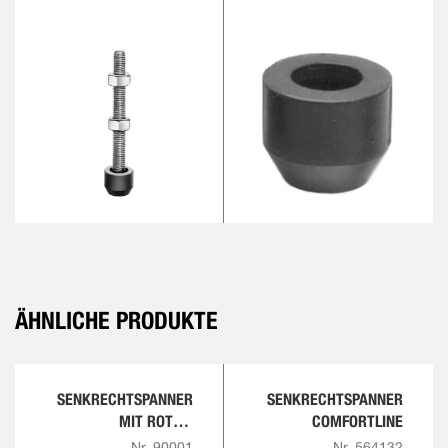
ÄHNLICHE PRODUKTE
SENKRECHTSPANNER
SENKRECHTSPANNER
MIT ROTEM
COMFORTLINE
HANDGRIFF
Nr. 90001
Nr. 564132