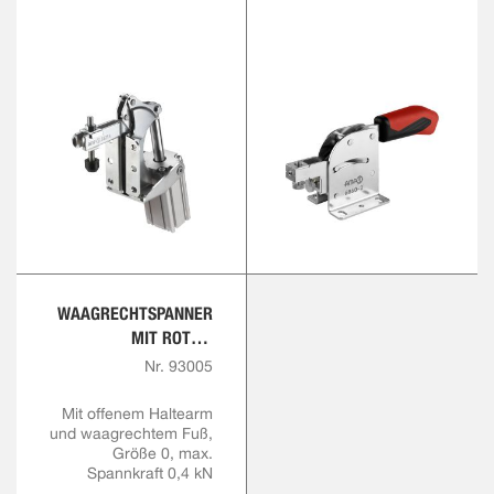
WAAGRECHTSPANNER
MIT ROTEM
HANDGRIFF
Nr. 93005
Mit offenem Haltearm
und waagrechtem Fuß,
Größe 0, max.
Spannkraft 0,4 kN