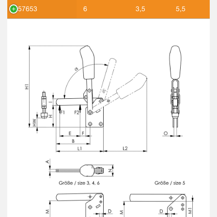
557653
6
3,5
5,5