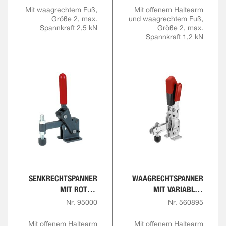
LUNG
Mit waagrechtem Fuß,
Mit offenem Haltearm
Größe 2, max.
und waagrechtem Fuß,
Spannkraft 2,5 kN
Größe 2, max.
Spannkraft 1,2 kN
SENKRECHTSPANNER
WAAGRECHTSPANNER
MIT ROTEM
MIT VARIABLER
HANDGRIFF
SPANNHÖHE
Nr. 95000
Nr. 560895
Mit offenem Haltearm
Mit offenem Haltearm