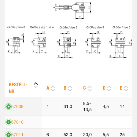
BESTELL-
A
B
C
D
E
NR.
8,5-
557009
4
31,0
4,5
14
13,5
557010
557011
6
52,0
20,0
5,5
25