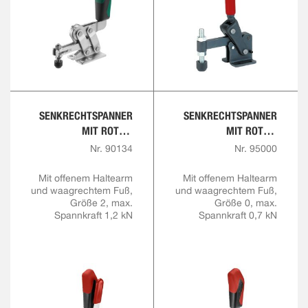
SENKRECHTSPANNER
SENKRECHTSPANNER
MIT ROTEM
MIT ROTEM
HANDGRIFF UND
HANDGRIFF
Nr. 90134
Nr. 95000
SICHERHEITSVERRIEGE
LUNG
Mit offenem Haltearm
Mit offenem Haltearm
und waagrechtem Fuß,
und waagrechtem Fuß,
Größe 2, max.
Größe 0, max.
Spannkraft 1,2 kN
Spannkraft 0,7 kN