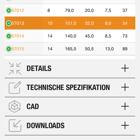
557012
8
79,0
20,0
7,5
37
557013
10
101,0
32,0
8,6
54
557014
14
140,0
45,0
8,5
73
557015
14
165,5
50,5
13,0
89
DETAILS
TECHNISCHE SPEZIFIKATION
CAD
DOWNLOADS