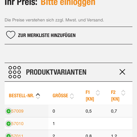
Ihr Preis:
Bitte einloggen
Die Preise verstehen sich zzgl. Mwst. und Versand.
ZUR MERKLISTE HINZUFÜGEN
PRODUKTVARIANTEN
F1
F2
BESTELL-NR.
GRÖSSE
[KN]
[KN]
557009
0
0,5
0,7
557010
1
557011
2
0,8
1,2