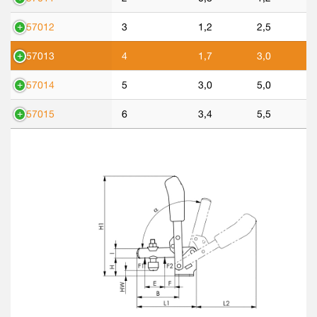
557012
3
1,2
2,5
557013
4
1,7
3,0
557014
5
3,0
5,0
557015
6
3,4
5,5