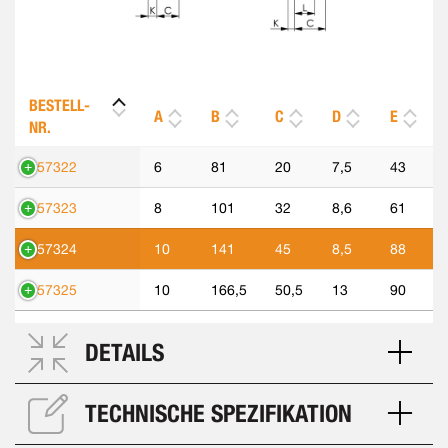
BESTELL-
A
B
C
D
E
NR.
557322
6
81
20
7,5
43
557323
8
101
32
8,6
61
557324
10
141
45
8,5
88
557325
10
166,5
50,5
13
90
DETAILS
TECHNISCHE SPEZIFIKATION