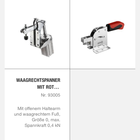
WAAGRECHTSPANNER
MIT ROTEM
HANDGRIFF
Nr. 93005
Mit offenem Haltearm
und waagrechtem Fuß,
Größe 0, max.
Spannkraft 0,4 kN