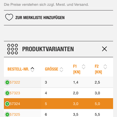
Die Preise verstehen sich zzgl. Mwst. und Versand.
ZUR MERKLISTE HINZUFÜGEN
PRODUKTVARIANTEN
F1
F2
BESTELL-NR.
GRÖSSE
[KN]
[KN]
557322
3
1,4
2,5
557323
4
2,0
3,0
557324
5
3,0
5,0
557325
6
3,5
5,5