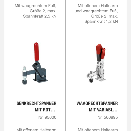
LUNG
Mit waagrechtem Fuß,
Mit offenem Haltearm
Größe 2, max.
und waagrechtem Fuß,
Spannkraft 2,5 kN
Größe 2, max.
Spannkraft 1,2 kN
SENKRECHTSPANNER
WAAGRECHTSPANNER
MIT ROTEM
MIT VARIABLER
HANDGRIFF
SPANNHÖHE
Nr. 95000
Nr. 560895
Mit offenem Haltearm
Mit offenem Haltearm