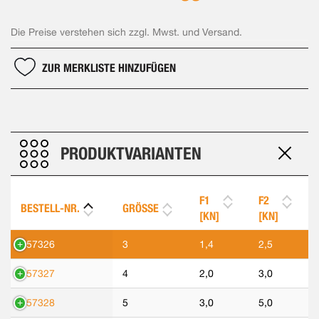
Die Preise verstehen sich zzgl. Mwst. und Versand.
ZUR MERKLISTE HINZUFÜGEN
PRODUKTVARIANTEN
F1
F2
BESTELL-NR.
GRÖSSE
[KN]
[KN]
557326
3
1,4
2,5
557327
4
2,0
3,0
557328
5
3,0
5,0