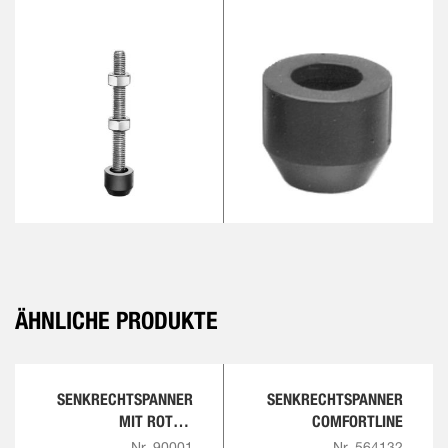
ÄHNLICHE PRODUKTE
SENKRECHTSPANNER
SENKRECHTSPANNER
MIT ROTEM
COMFORTLINE
HANDGRIFF
Nr. 90001
Nr. 564132