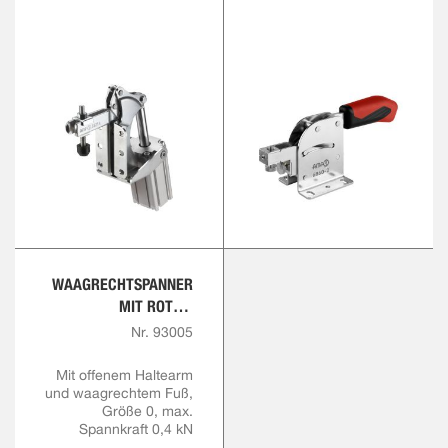
WAAGRECHTSPANNER
MIT ROTEM
HANDGRIFF
Nr. 93005
Mit offenem Haltearm
und waagrechtem Fuß,
Größe 0, max.
Spannkraft 0,4 kN