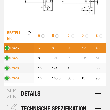
BESTELL-
A
B
C
D
E
NR.
557326
6
81
20
7,5
43
557327
8
101
32
8,6
61
557328
10
141
45
8,5
88
557329
10
166,5
50,5
13
90
DETAILS
TECHNISCHE SPEZIFIKATION