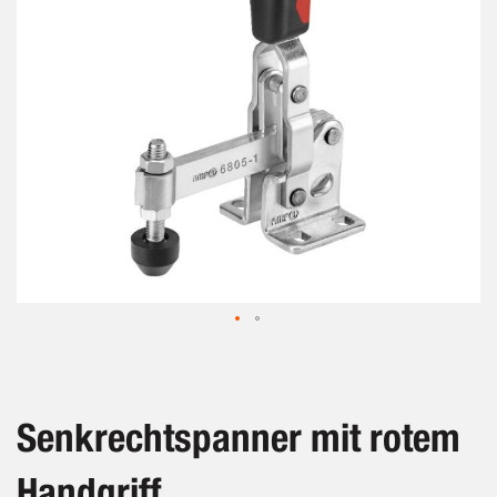
Zum
Anfang
der
Bildergalerie
Senkrechtspanner mit rotem
springen
Handgriff