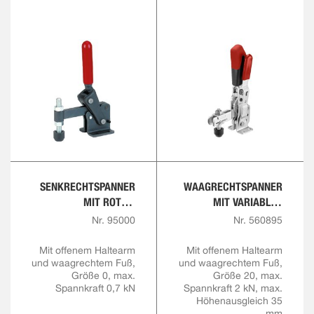
SENKRECHTSPANNER
WAAGRECHTSPANNER
MIT ROTEM
MIT VARIABLER
HANDGRIFF
SPANNHÖHE
Nr. 95000
Nr. 560895
Mit offenem Haltearm
Mit offenem Haltearm
und waagrechtem Fuß,
und waagrechtem Fuß,
Größe 0, max.
Größe 20, max.
Spannkraft 0,7 kN
Spannkraft 2 kN, max.
Höhenausgleich 35
mm