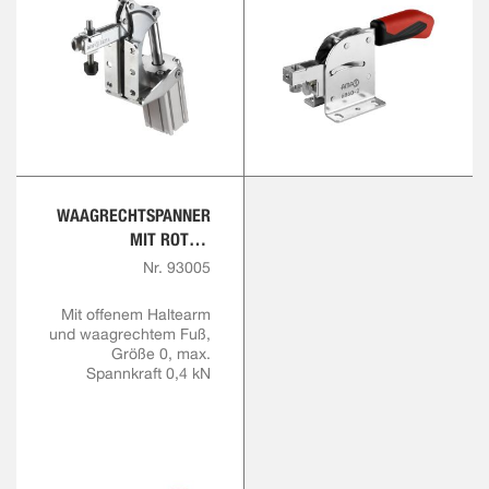
WAAGRECHTSPANNER
MIT ROTEM
HANDGRIFF
Nr. 93005
Mit offenem Haltearm
und waagrechtem Fuß,
Größe 0, max.
Spannkraft 0,4 kN