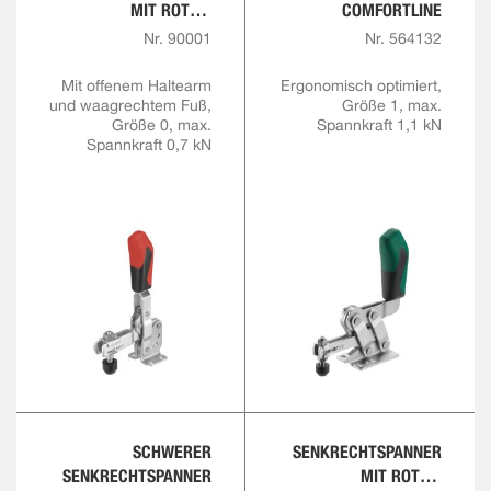
MIT ROTEM
COMFORTLINE
HANDGRIFF
Nr. 90001
Nr. 564132
Mit offenem Haltearm
Ergonomisch optimiert,
und waagrechtem Fuß,
Größe 1, max.
Größe 0, max.
Spannkraft 1,1 kN
Spannkraft 0,7 kN
SCHWERER
SENKRECHTSPANNER
SENKRECHTSPANNER
MIT ROTEM