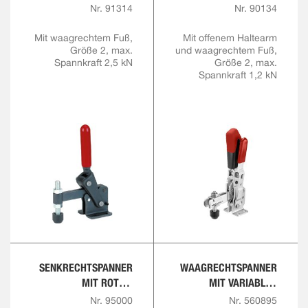
HANDGRIFF UND
Nr. 91314
Nr. 90134
SICHERHEITSVERRIEGE
LUNG
Mit waagrechtem Fuß,
Mit offenem Haltearm
Größe 2, max.
und waagrechtem Fuß,
Spannkraft 2,5 kN
Größe 2, max.
Spannkraft 1,2 kN
SENKRECHTSPANNER
WAAGRECHTSPANNER
MIT ROTEM
MIT VARIABLER
HANDGRIFF
SPANNHÖHE
Nr. 95000
Nr. 560895