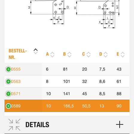
BESTELL-
A
B
C
D
E
NR.
90555
6
81
20
7,5
43
90563
8
101
32
8,6
61
90571
10
141
45
8,5
88
90589
10
166,5
50,5
13
90
DETAILS