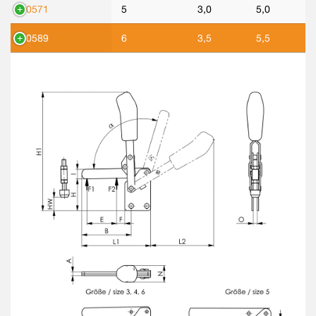
90571
5
3,0
5,0
90589
6
3,5
5,5