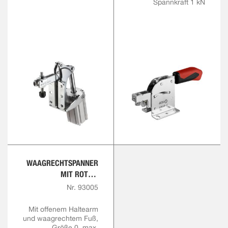
Spannkraft 1 kN
WAAGRECHTSPANNER
MIT ROTEM
HANDGRIFF
Nr. 93005
Mit offenem Haltearm
und waagrechtem Fuß,
Größe 0, max.