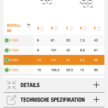
BESTELL-
A
B
C
D
E
NR.
557985
6
81
20
7,5
43
557986
8
101
32
8,6
61
557987
10
141
45
8,5
88
557988
10
166,5
50,5
13
90
DETAILS
TECHNISCHE SPEZIFIKATION