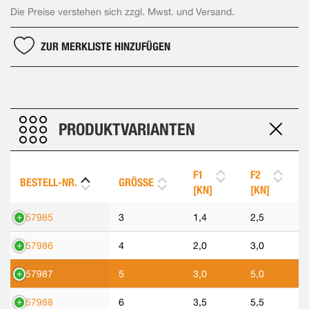
Die Preise verstehen sich zzgl. Mwst. und Versand.
ZUR MERKLISTE HINZUFÜGEN
PRODUKTVARIANTEN
F1
F2
BESTELL-NR.
GRÖSSE
[KN]
[KN]
557985
3
1,4
2,5
557986
4
2,0
3,0
557987
5
3,0
5,0
557988
6
3,5
5,5