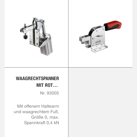
WAAGRECHTSPANNER
MIT ROTEM
HANDGRIFF
Nr. 93005
Mit offenem Haltearm
und waagrechtem Fuß,
Größe 0, max.
Spannkraft 0,4 kN