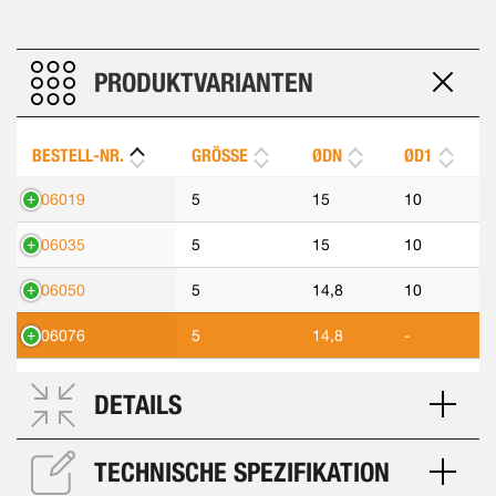
PRODUKTVARIANTEN
BESTELL-NR.
GRÖSSE
ØDN
ØD1
306019
5
15
10
306035
5
15
10
306050
5
14,8
10
306076
5
14,8
-
DETAILS
TECHNISCHE SPEZIFIKATION