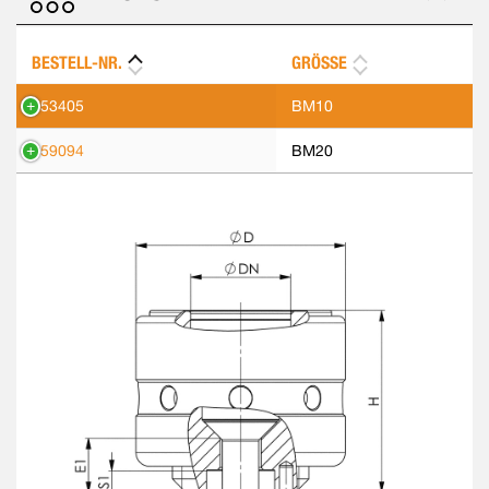
BESTELL-NR.
GRÖSSE
553405
BM10
559094
BM20