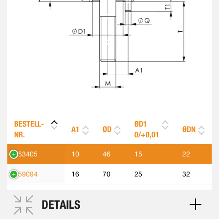
BESTELL-
ØD1
A1
ØD
ØDN
NR.
0/+0,01
553405
10
46
15
22
559094
16
70
25
32
DETAILS