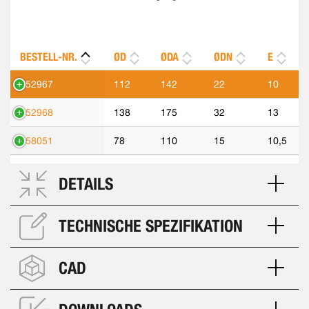
BESTELL-NR.
ØD
ØDA
ØDN
E
552967
112
142
22
10
552968
138
175
32
13
558051
78
110
15
10,5
DETAILS
TECHNISCHE SPEZIFIKATION
CAD