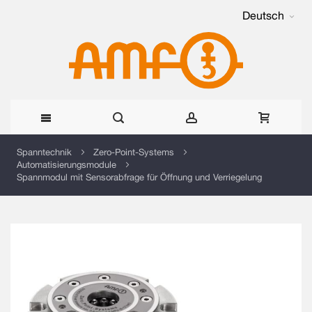
Deutsch
Direkt
Spanntechnik
Zero-Point-Systems
Automatisierungsmodule
zum
Spannmodul mit Sensorabfrage für Öffnung und Verriegelung
Inhalt
Zum
Ende
der
Bildergalerie
springen