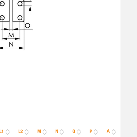
L1
L2
M
N
O
P
Α