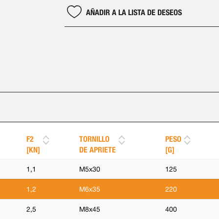
AÑADIR A LA LISTA DE DESEOS
F2
TORNILLO
PESO
[KN]
DE APRIETE
[G]
1,1
M5x30
125
1,2
M6x35
220
2,5
M8x45
400