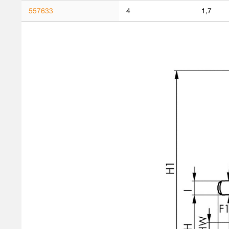
557633
4
1,7