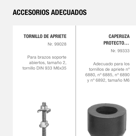
ACCESORIOS ADECUADOS
TORNILLO DE APRIETE
CAPERUZA
PROTECTORA
Nr. 99028
FABRICADA DE GOMA
Nr. 99333
RESISTENTE AL
Para brazos soporte
abiertos, tamaño 2,
ACEITE
Adecuado para los
tornillo DIN 933 M6x35
tornillos de apriete nº
6880, nº 6885, nº 6890
y nº 6892, tamaño M6