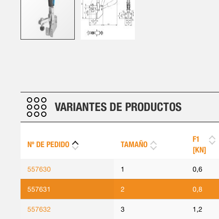
Saltar
al
comienzo
de
la
galería
VARIANTES DE PRODUCTOS
de
imágenes
F1
Nº DE PEDIDO
TAMAÑO
[KN]
557630
1
0,6
557631
2
0,8
557632
3
1,2