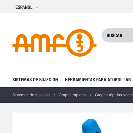
Ir
ESPAÑOL
al
contenido
SISTEMAS DE SUJECIÓN
HERRAMIENTAS PARA ATORNILLAR
Sistemas de sujeción
Grapas rápidas
Grapas rápidas vertic
Saltar
al
final