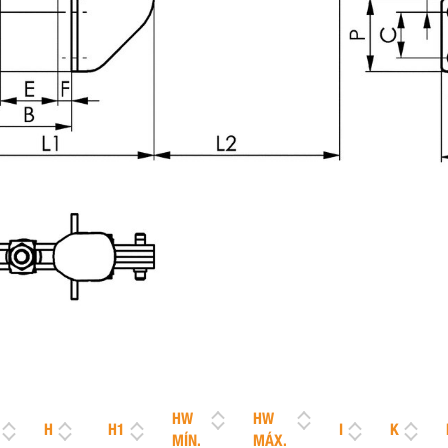
HW
HW
H
H1
I
K
MÍN.
MÁX.