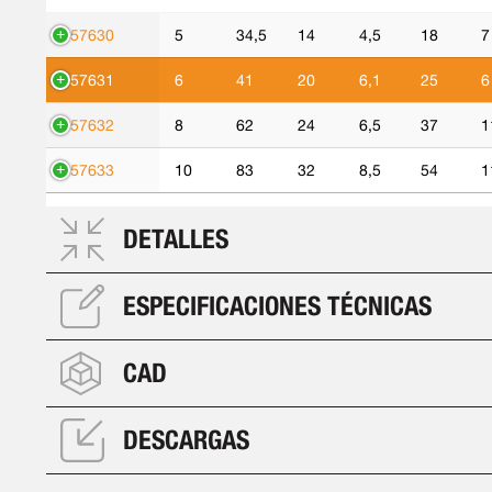
557630
5
34,5
14
4,5
18
7
557631
6
41
20
6,1
25
6
557632
8
62
24
6,5
37
1
557633
10
83
32
8,5
54
1
DETALLES
ESPECIFICACIONES TÉCNICAS
CAD
DESCARGAS