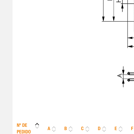
Nº DE
A
B
C
D
E
F
PEDIDO