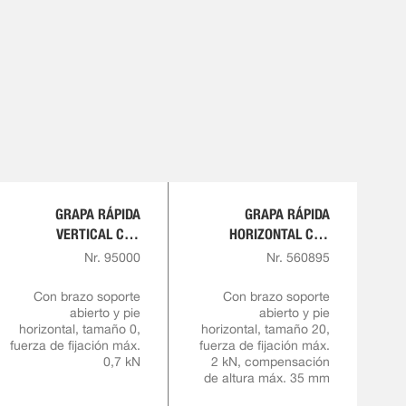
GRAPA RÁPIDA
GRAPA RÁPIDA
VERTICAL CON
HORIZONTAL CON
EMPUÑADURA ROJA
ALTURA DE SUJECIÓN
Nr. 95000
Nr. 560895
VARIABLE
Con brazo soporte
Con brazo soporte
abierto y pie
abierto y pie
horizontal, tamaño 0,
horizontal, tamaño 20,
fuerza de fijación máx.
fuerza de fijación máx.
0,7 kN
2 kN, compensación
de altura máx. 35 mm