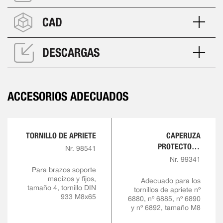
CAD
DESCARGAS
ACCESORIOS ADECUADOS
TORNILLO DE APRIETE
CAPERUZA
PROTECTORA
Nr. 98541
FABRICADA DE GOMA
Nr. 99341
RESISTENTE AL ACEITE
Para brazos soporte
macizos y fijos,
Adecuado para los
tamaño 4, tornillo DIN
tornillos de apriete nº
933 M8x65
6880, nº 6885, nº 6890
y nº 6892, tamaño M8