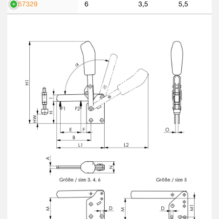
557329
6
3,5
5,5