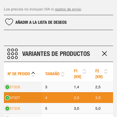
Los precios no incluyen IVA ni
gastos de envío
.
AÑADIR A LA LISTA DE DESEOS
VARIANTES DE PRODUCTOS
F1
F2
Nº DE PEDIDO
TAMAÑO
[KN]
[KN]
557326
3
1,4
2,5
557327
4
2,0
3,0
557328
5
3,0
5,0