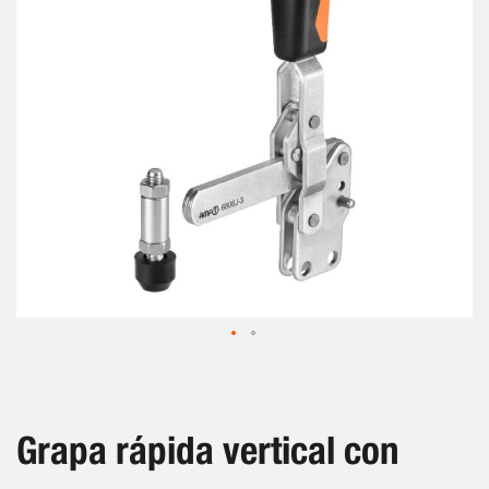
de
imágenes
Saltar
al
comienzo
de
Grapa rápida vertical con
la
galería