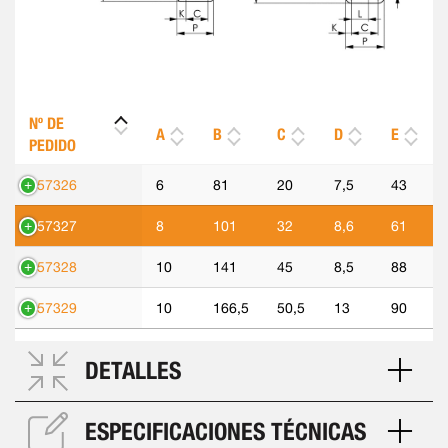
Nº DE
A
B
C
D
E
PEDIDO
557326
6
81
20
7,5
43
557327
8
101
32
8,6
61
557328
10
141
45
8,5
88
557329
10
166,5
50,5
13
90
DETALLES
ESPECIFICACIONES TÉCNICAS