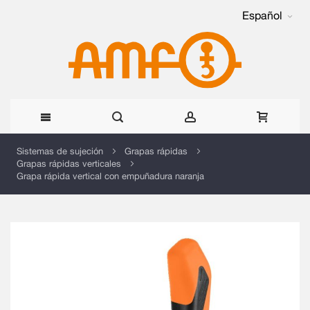
Español
Ir
Sistemas de sujeción
Grapas rápidas
Grapas rápidas verticales
al
Grapa rápida vertical con empuñadura naranja
contenido
Saltar
al
final
de
la
galería