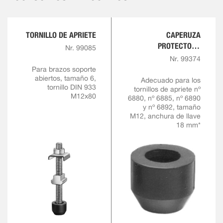
TORNILLO DE APRIETE
CAPERUZA
PROTECTORA
Nr. 99085
FABRICADA DE GOMA
Nr. 99374
RESISTENTE AL ACEITE
Para brazos soporte
abiertos, tamaño 6,
Adecuado para los
tornillo DIN 933
tornillos de apriete nº
M12x80
6880, nº 6885, nº 6890
y nº 6892, tamaño
M12, anchura de llave
18 mm*