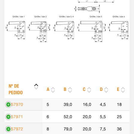
Nº DE
A
B
C
D
E
PEDIDO
557970
5
39,0
16,0
4,5
18
557971
6
52,0
20,0
5,5
25
557972
8
79,0
20,0
7,5
36