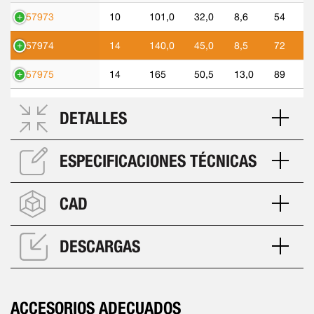
557973
10
101,0
32,0
8,6
54
557974
14
140,0
45,0
8,5
72
557975
14
165
50,5
13,0
89
DETALLES
ESPECIFICACIONES TÉCNICAS
CAD
DESCARGAS
ACCESORIOS ADECUADOS