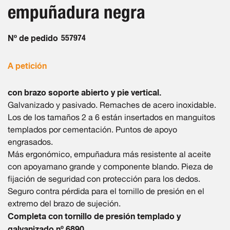
galería
empuñadura negra
de
imágenes
Nº de pedido
557974
A petición
con brazo soporte abierto y pie vertical.
Galvanizado y pasivado. Remaches de acero inoxidable.
Los de los tamaños 2 a 6 están insertados en manguitos
templados por cementación. Puntos de apoyo
engrasados.
Más ergonómico, empuñadura más resistente al aceite
con apoyamano grande y componente blando. Pieza de
fijación de seguridad con protección para los dedos.
Seguro contra pérdida para el tornillo de presión en el
extremo del brazo de sujeción.
Completa con tornillo de presión templado y
galvanizado nº 6890.