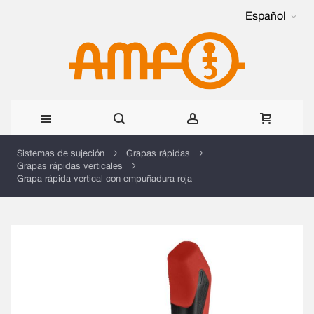
Español
Ir
Sistemas de sujeción
Grapas rápidas
Grapas rápidas verticales
al
Grapa rápida vertical con empuñadura roja
contenido
Saltar
al
final
de
la
galería