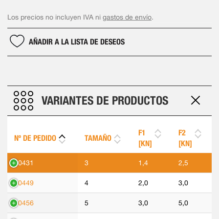
Los precios no incluyen IVA ni
gastos de envío
.
AÑADIR A LA LISTA DE DESEOS
VARIANTES DE PRODUCTOS
F1
F2
Nº DE PEDIDO
TAMAÑO
[KN]
[KN]
90431
3
1,4
2,5
90449
4
2,0
3,0
90456
5
3,0
5,0