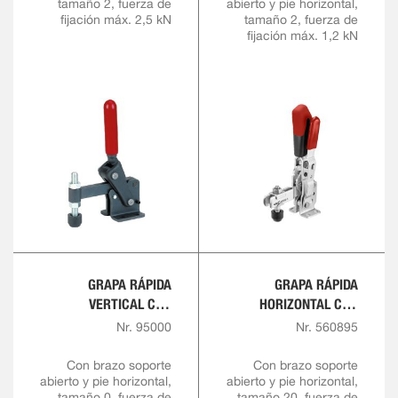
tamaño 2, fuerza de
abierto y pie horizontal,
fijación máx. 2,5 kN
tamaño 2, fuerza de
fijación máx. 1,2 kN
GRAPA RÁPIDA
GRAPA RÁPIDA
VERTICAL CON
HORIZONTAL CON
EMPUÑADURA ROJA
ALTURA DE SUJECIÓN
Nr. 95000
Nr. 560895
VARIABLE
Con brazo soporte
Con brazo soporte
abierto y pie horizontal,
abierto y pie horizontal,
tamaño 0, fuerza de
tamaño 20, fuerza de