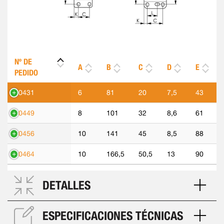
Nº DE
A
B
C
D
E
PEDIDO
90431
6
81
20
7,5
43
90449
8
101
32
8,6
61
90456
10
141
45
8,5
88
90464
10
166,5
50,5
13
90
DETALLES
ESPECIFICACIONES TÉCNICAS