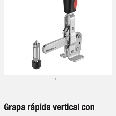
de
imágenes
Saltar
al
comienzo
de
Grapa rápida vertical con
la
galería