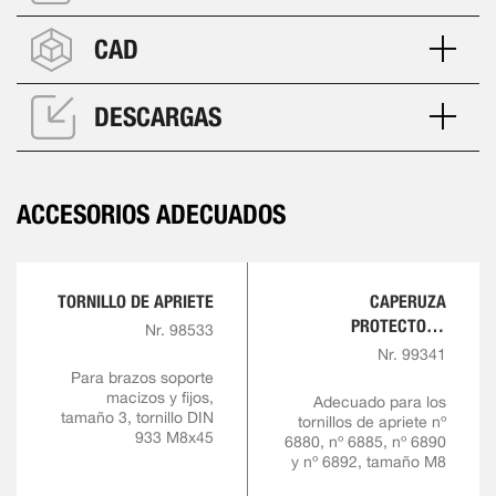
CAD
DESCARGAS
ACCESORIOS ADECUADOS
TORNILLO DE APRIETE
CAPERUZA
PROTECTORA
Nr. 98533
FABRICADA DE GOMA
Nr. 99341
RESISTENTE AL ACEITE
Para brazos soporte
macizos y fijos,
Adecuado para los
tamaño 3, tornillo DIN
tornillos de apriete nº
933 M8x45
6880, nº 6885, nº 6890
y nº 6892, tamaño M8