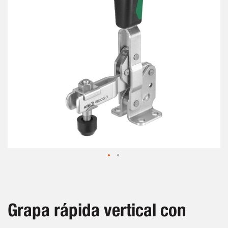
de
imágenes
Saltar
al
comienzo
de
Grapa rápida vertical con
la
galería