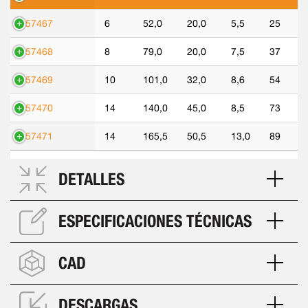
557467
6
52,0
20,0
5,5
25
557468
8
79,0
20,0
7,5
37
557469
10
101,0
32,0
8,6
54
557470
14
140,0
45,0
8,5
73
557471
14
165,5
50,5
13,0
89
DETALLES
ESPECIFICACIONES TÉCNICAS
CAD
DESCARGAS