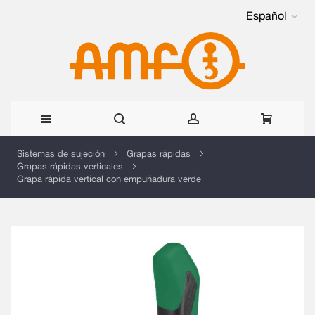
Español
Ir
Sistemas de sujeción
Grapas rápidas
Grapas rápidas verticales
al
Grapa rápida vertical con empuñadura verde
contenido
Saltar
al
final
de
la
galería