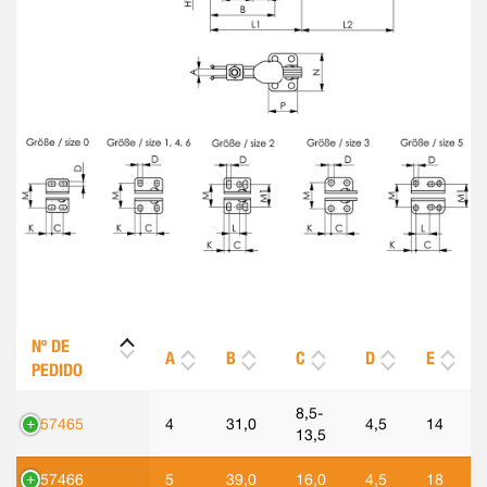
Nº DE
A
B
C
D
E
PEDIDO
8,5-
557465
4
31,0
4,5
14
13,5
557466
5
39,0
16,0
4,5
18