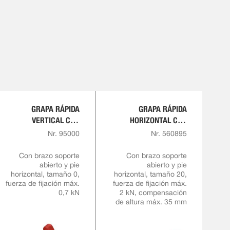
GRAPA RÁPIDA
GRAPA RÁPIDA
VERTICAL CON
HORIZONTAL CON
EMPUÑADURA ROJA
ALTURA DE SUJECIÓN
Nr. 95000
Nr. 560895
VARIABLE
Con brazo soporte
Con brazo soporte
abierto y pie
abierto y pie
horizontal, tamaño 0,
horizontal, tamaño 20,
fuerza de fijación máx.
fuerza de fijación máx.
0,7 kN
2 kN, compensación
de altura máx. 35 mm