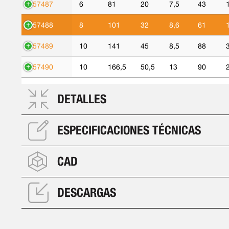
557487
6
81
20
7,5
43
557488
8
101
32
8,6
61
557489
10
141
45
8,5
88
557490
10
166,5
50,5
13
90
DETALLES
ESPECIFICACIONES TÉCNICAS
CAD
DESCARGAS