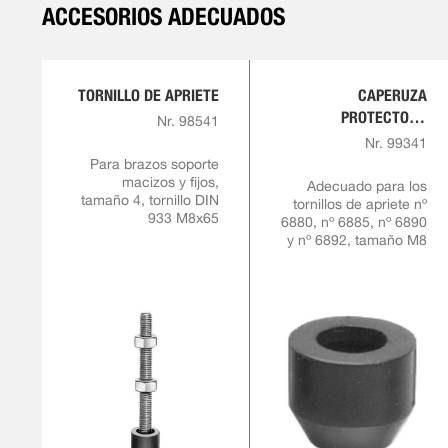
ACCESORIOS ADECUADOS
TORNILLO DE APRIETE
CAPERUZA
PROTECTORA
Nr. 98541
FABRICADA DE GOMA
Nr. 99341
RESISTENTE AL
Para brazos soporte
macizos y fijos,
ACEITE
Adecuado para los
tamaño 4, tornillo DIN
tornillos de apriete nº
933 M8x65
6880, nº 6885, nº 6890
y nº 6892, tamaño M8