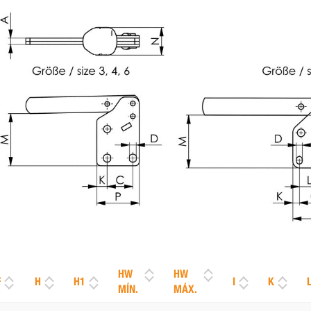
HW
HW
F
H
H1
I
K
MÍN.
MÁX.