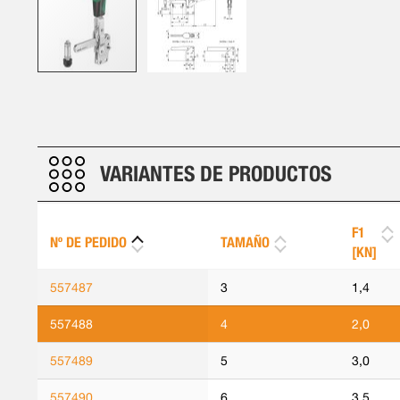
Saltar
al
comienzo
de
VARIANTES DE PRODUCTOS
la
galería
de
imágenes
F1
Nº DE PEDIDO
TAMAÑO
[KN]
557487
3
1,4
557488
4
2,0
557489
5
3,0
557490
6
3,5