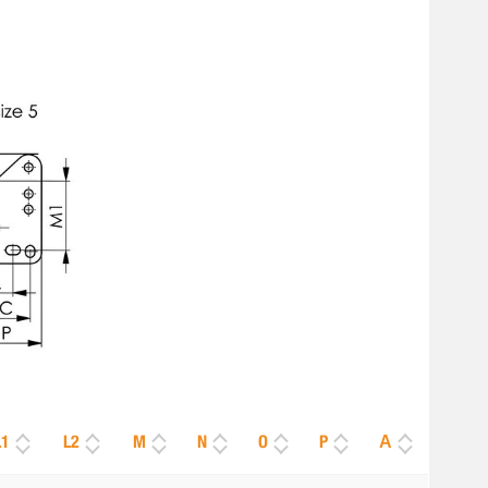
L1
L2
M
N
O
P
Α