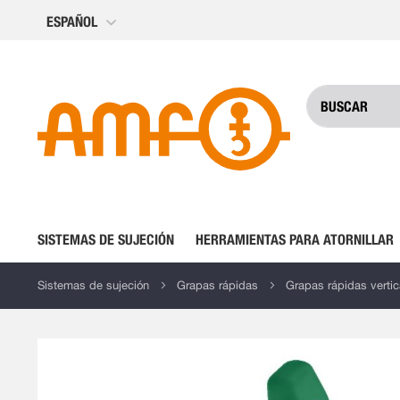
Ir
ESPAÑOL
al
contenido
SISTEMAS DE SUJECIÓN
HERRAMIENTAS PARA ATORNILLAR
Sistemas de sujeción
Grapas rápidas
Grapas rápidas vertic
Saltar
al
final