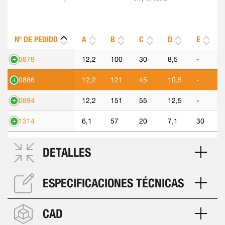
Nº DE PEDIDO
A
B
C
D
E
90878
12,2
100
30
8,5
-
90886
12,2
121
45
10,5
-
90894
12,2
151
55
12,5
-
91314
6,1
57
20
7,1
30
DETALLES
ESPECIFICACIONES TÉCNICAS
CAD