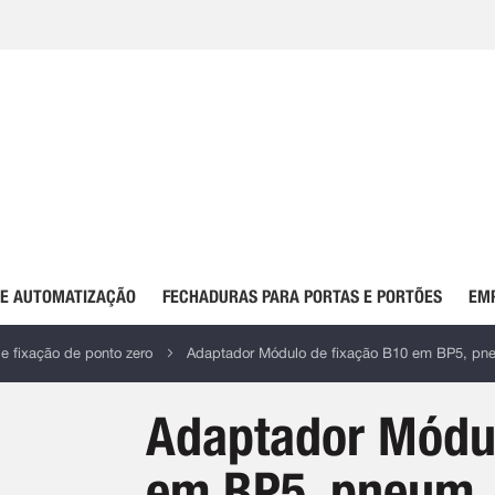
DE AUTOMATIZAÇÃO
FECHADURAS PARA PORTAS E PORTÕES
EM
e fixação de ponto zero
Adaptador Módulo de fixação B10 em BP5, pn
Adaptador Módul
em BP5, pneum.