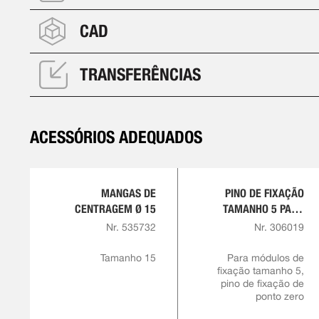
CAD
TRANSFERÊNCIAS
ACESSÓRIOS ADEQUADOS
MANGAS DE
PINO DE FIXAÇÃO
CENTRAGEM Ø 15
TAMANHO 5 PARA
PARAFUSO
Nr. 535732
Nr. 306019
PRISIONEIRO M6
Tamanho 15
Para módulos de
fixação tamanho 5,
pino de fixação de
ponto zero