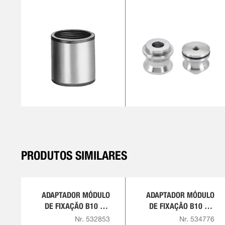
PRODUTOS SIMILARES
ADAPTADOR MÓDULO
ADAPTADOR MÓDULO
DE FIXAÇÃO B10 EM
DE FIXAÇÃO B10 EM
BP5, PNEUM. COM
BH5, HIDR.
Nr. 532853
Nr. 534776