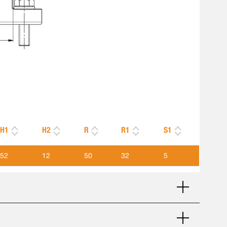
H1
H2
R
R1
S1
52
12
50
32
5