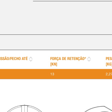
ISSÃO/FECHO ATÉ
FORÇA DE RETENÇÃO*
PES
[KN]
[KG
13
2,2