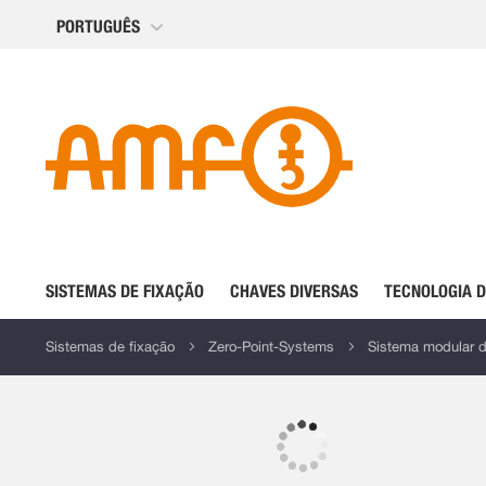
Ir
PORTUGUÊS
para
o
Conteúdo
SISTEMAS DE FIXAÇÃO
CHAVES DIVERSAS
TECNOLOGIA 
Sistemas de fixação
Zero-Point-Systems
Sistema modular d
Saltar
para
o