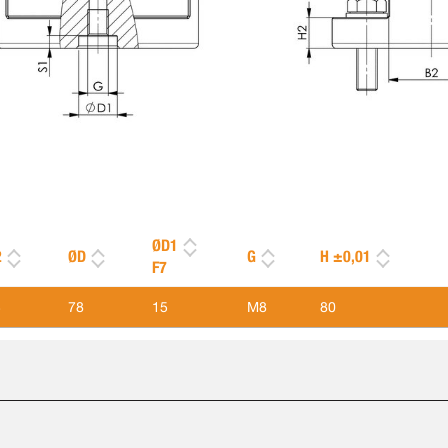
ØD1
2
ØD
G
H ±0,01
F7
3
78
15
M8
80