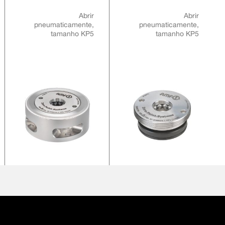
APARAFUSAMENTO
Abrir
Abrir
pneumaticamente,
pneumaticamente,
tamanho KP5
tamanho KP5