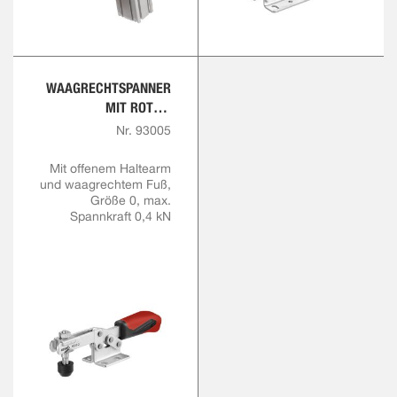
WAAGRECHTSPANNER
MIT ROTEM
HANDGRIFF
Nr. 93005
Mit offenem Haltearm
und waagrechtem Fuß,
Größe 0, max.
Spannkraft 0,4 kN