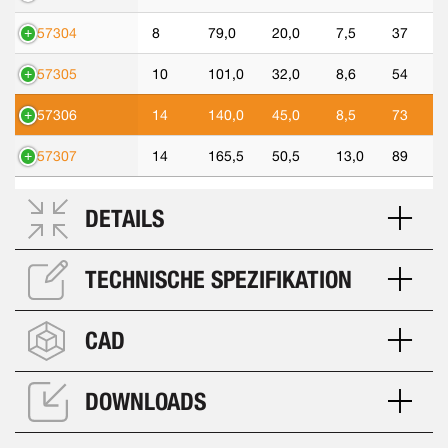
557304
8
79,0
20,0
7,5
37
557305
10
101,0
32,0
8,6
54
557306
14
140,0
45,0
8,5
73
557307
14
165,5
50,5
13,0
89
DETAILS
TECHNISCHE SPEZIFIKATION
CAD
DOWNLOADS