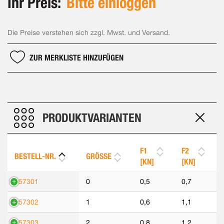
Ihr Preis:
Bitte einloggen
Die Preise verstehen sich zzgl. Mwst. und Versand.
ZUR MERKLISTE HINZUFÜGEN
PRODUKTVARIANTEN
F1
F2
BESTELL-NR.
GRÖSSE
[KN]
[KN]
557301
0
0,5
0,7
557302
1
0,6
1,1
557303
2
0,8
1,2