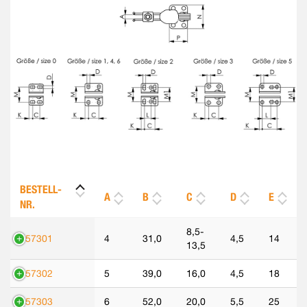
BESTELL-
A
B
C
D
E
NR.
8,5-
557301
4
31,0
4,5
14
13,5
557302
5
39,0
16,0
4,5
18
557303
6
52,0
20,0
5,5
25