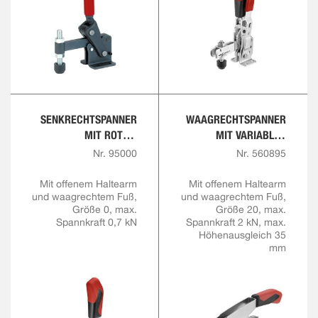
SENKRECHTSPANNER
WAAGRECHTSPANNER
MIT ROTEM
MIT VARIABLER
HANDGRIFF
SPANNHÖHE
Nr. 95000
Nr. 560895
Mit offenem Haltearm
Mit offenem Haltearm
und waagrechtem Fuß,
und waagrechtem Fuß,
Größe 0, max.
Größe 20, max.
Spannkraft 0,7 kN
Spannkraft 2 kN, max.
Höhenausgleich 35
mm