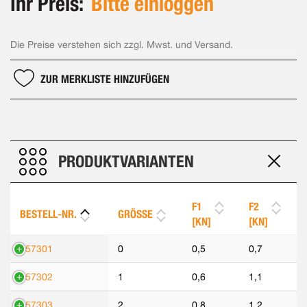
Ihr Preis:
Bitte einloggen
Die Preise verstehen sich zzgl. Mwst. und Versand.
ZUR MERKLISTE HINZUFÜGEN
PRODUKTVARIANTEN
F1
F2
BESTELL-NR.
GRÖSSE
[KN]
[KN]
557301
0
0,5
0,7
557302
1
0,6
1,1
557303
2
0,8
1,2