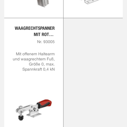
WAAGRECHTSPANNER
MIT ROTEM
HANDGRIFF
Nr. 93005
Mit offenem Haltearm
und waagrechtem Fuß,
Größe 0, max.
Spannkraft 0,4 kN