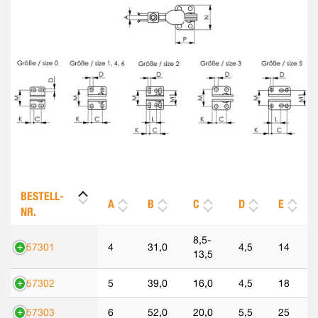
BESTELL-
A
B
C
D
E
NR.
8,5-
557301
4
31,0
4,5
14
13,5
557302
5
39,0
16,0
4,5
18
557303
6
52,0
20,0
5,5
25