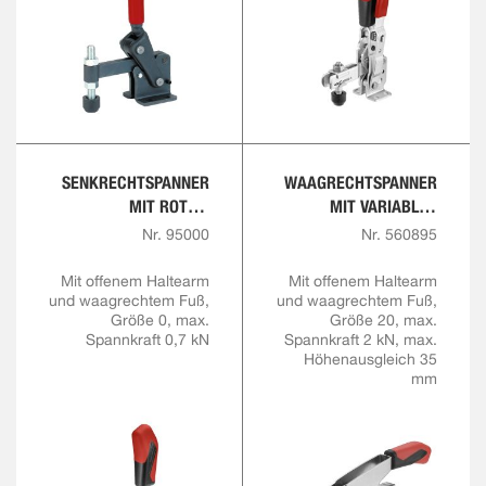
SENKRECHTSPANNER
WAAGRECHTSPANNER
MIT ROTEM
MIT VARIABLER
HANDGRIFF
SPANNHÖHE
Nr. 95000
Nr. 560895
Mit offenem Haltearm
Mit offenem Haltearm
und waagrechtem Fuß,
und waagrechtem Fuß,
Größe 0, max.
Größe 20, max.
Spannkraft 0,7 kN
Spannkraft 2 kN, max.
Höhenausgleich 35
mm