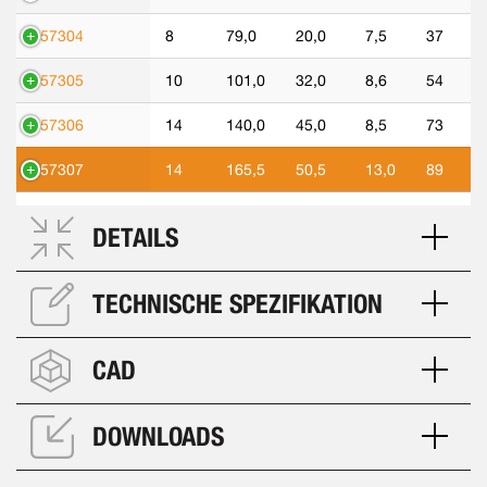
557304
8
79,0
20,0
7,5
37
557305
10
101,0
32,0
8,6
54
557306
14
140,0
45,0
8,5
73
557307
14
165,5
50,5
13,0
89
DETAILS
TECHNISCHE SPEZIFIKATION
CAD
DOWNLOADS